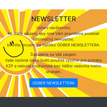
NEWSLETTER
Vážení návštevníci,
Ak máte záujem, aby sme Vám pravidelne posielali
informačný newsletter,
kliknite, prosím, na tlačítko ODBER NEWSLETTERA.
Ďakujeme za Váš záujem.
Vaše osobné údaje budú použité výlučne pre potreby
KZP a nebudú poskytnuté bez Vášho vedomia tretím
stranám.
ODBER NEWSLETTERA