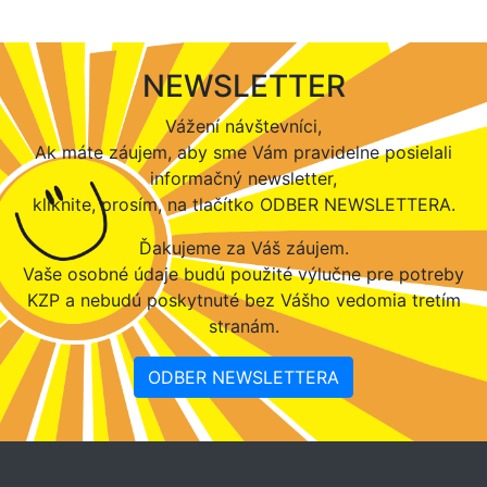
NEWSLETTER
Vážení návštevníci,
Ak máte záujem, aby sme Vám pravidelne posielali
informačný newsletter,
kliknite, prosím, na tlačítko ODBER NEWSLETTERA.
Ďakujeme za Váš záujem.
Vaše osobné údaje budú použité výlučne pre potreby
KZP a nebudú poskytnuté bez Vášho vedomia tretím
stranám.
ODBER NEWSLETTERA