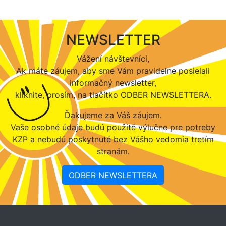
NEWSLETTER
Vážení návštevníci,
Ak máte záujem, aby sme Vám pravidelne posielali
informačný newsletter,
kliknite, prosím, na tlačítko ODBER NEWSLETTERA.
Ďakujeme za Váš záujem.
Vaše osobné údaje budú použité výlučne pre potreby
KZP a nebudú poskytnuté bez Vášho vedomia tretím
stranám.
ODBER NEWSLETTERA