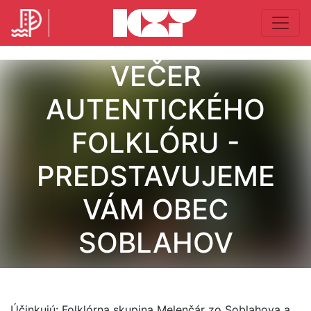
VEČER
AUTENTICKÉHO
FOLKLÓRU -
PREDSTAVUJEME
VÁM OBEC
SOBLAHOV
Účinkujú: Folklórna skupina Melenčár zo Soblahova a