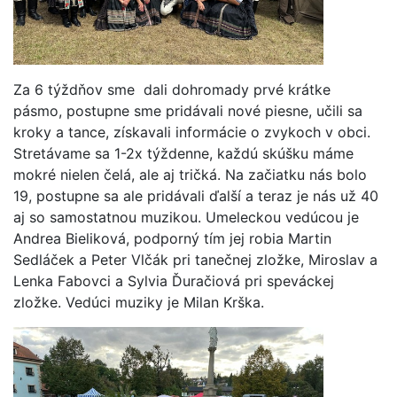
Za 6 týždňov sme dali dohromady prvé krátke
pásmo, postupne sme pridávali nové piesne, učili sa
kroky a tance, získavali informácie o zvykoch v obci.
Stretávame sa 1-2x týždenne, každú skúšku máme
mokré nielen čelá, ale aj tričká. Na začiatku nás bolo
19, postupne sa ale pridávali ďalší a teraz je nás už 40
aj so samostatnou muzikou. Umeleckou vedúcou je
Andrea Bieliková, podporný tím jej robia Martin
Sedláček a Peter Vlčák pri tanečnej zložke, Miroslav a
Lenka Fabovci a Sylvia Ďuračiová pri speváckej
zložke. Vedúci muziky je Milan Krška.