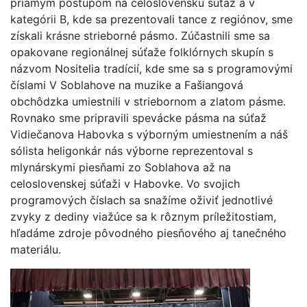
priamym postupom na celoslovenskú súťaž a v
kategórii B, kde sa prezentovali tance z regiónov, sme
získali krásne strieborné pásmo. Zúčastnili sme sa
opakovane regionálnej súťaže folklórnych skupín s
názvom Nositelia tradícií, kde sme sa s programovými
číslami V Soblahove na muzike a Fašiangová
obchôdzka umiestnili v striebornom a zlatom pásme.
Rovnako sme pripravili spevácke pásma na súťaž
Vidiečanova Habovka s výborným umiestnením a náš
sólista heligonkár nás výborne reprezentoval s
mlynárskymi piesňami zo Soblahova až na
celoslovenskej súťaži v Habovke. Vo svojich
programových číslach sa snažíme oživiť jednotlivé
zvyky z dediny viažúce sa k rôznym príležitostiam,
hľadáme zdroje pôvodného piesňového aj tanečného
materiálu.