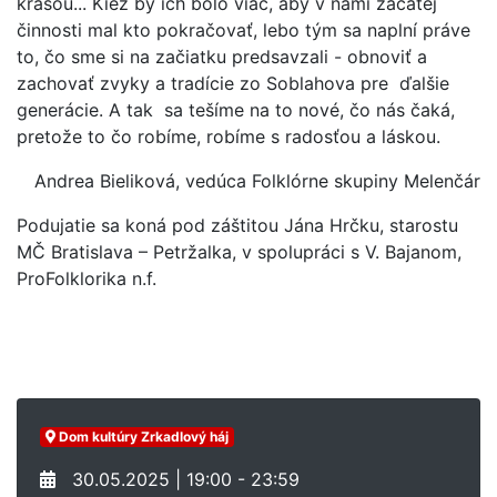
krásou... Kiež by ich bolo viac, aby v nami začatej
činnosti mal kto pokračovať, lebo tým sa naplní práve
to, čo sme si na začiatku predsavzali - obnoviť a
zachovať zvyky a tradície zo Soblahova pre ďalšie
generácie. A tak sa tešíme na to nové, čo nás čaká,
pretože to čo robíme, robíme s radosťou a láskou.
Andrea Bieliková, vedúca Folklórne skupiny Melenčár
Podujatie sa koná pod záštitou Jána Hrčku, starostu
MČ Bratislava –
Petržalka, v spolupráci s V. Bajanom,
ProFolklorika n.f.
Dom kultúry Zrkadlový háj
30.05.2025 | 19:00 - 23:59