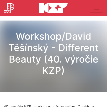
Workshop/David
Těšínský - Different
Beauty (40. výročie
KZP)
40 výročie KZP: workshop s fotografom Davidom