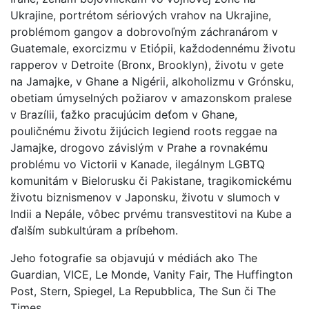
Ukrajine, portrétom sériových vrahov na Ukrajine,
problémom gangov a dobrovoľným záchranárom v
Guatemale, exorcizmu v Etiópii, každodennému životu
rapperov v Detroite (Bronx, Brooklyn), životu v gete
na Jamajke, v Ghane a Nigérii, alkoholizmu v Grónsku,
obetiam úmyselných požiarov v amazonskom pralese
v Brazílii, ťažko pracujúcim deťom v Ghane,
pouličnému životu žijúcich legiend roots reggae na
Jamajke, drogovo závislým v Prahe a rovnakému
problému vo Victorii v Kanade, ilegálnym LGBTQ
komunitám v Bielorusku či Pakistane, tragikomickému
životu biznismenov v Japonsku, životu v slumoch v
Indii a Nepále, vôbec prvému transvestitovi na Kube a
ďalším subkultúram a príbehom.
Jeho fotografie sa objavujú v médiách ako The
Guardian, VICE, Le Monde, Vanity Fair, The Huffington
Post, Stern, Spiegel, La Repubblica, The Sun či The
Times.