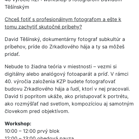
Těšínským
Chceš fotiť s profesionálnym fotografom a ešte k
tomu zachytiť skutočné príbehy?
David Těšínský, dokumentárny fotograf subkultúr a
príbehov, príde do Zrkadlového hája a ty sa môžeš
pridať.
Nebude to žiadna teória v miestnosti – vezmi si
digitálny alebo analógový fotoaparát a príď. V rámci
40. výročia založenia KZP budete fotografovať
budovu Zrkadlového hája a ľudí, ktorí v nej pracovali.
David ti popritom ukáže, ako pristupovať k portrétu,
ako rozmýšľať nad svetlom, kompozíciou aj samotným
človekom pred objektívom.
Workshop:
10:00 – 12:00 prvý blok
12:00 – 13:00 obedová pauza