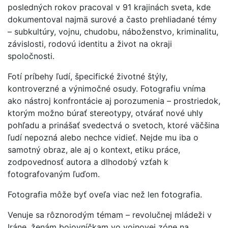
posledných rokov pracoval v 91 krajinách sveta, kde
dokumentoval najmä surové a často prehliadané témy
– subkultúry, vojnu, chudobu, náboženstvo, kriminalitu,
závislosti, rodovú identitu a život na okraji
spoločnosti.
Fotí príbehy ľudí, špecifické životné štýly,
kontroverzné a výnimočné osudy. Fotografiu vníma
ako nástroj konfrontácie aj porozumenia – prostriedok,
ktorým možno búrať stereotypy, otvárať nové uhly
pohľadu a prinášať svedectvá o svetoch, ktoré väčšina
ľudí nepozná alebo nechce vidieť. Nejde mu iba o
samotný obraz, ale aj o kontext, etiku práce,
zodpovednosť autora a dlhodobý vzťah k
fotografovaným ľuďom.
Fotografia môže byť oveľa viac než len fotografia.
Venuje sa rôznorodým témam – revolučnej mládeži v
Iráne, ženám bojovníčkam vo vojnovej zóne na