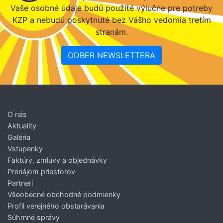
Vaše osobné údaje budú použité výlučne pre potreby
KZP a nebudú poskytnuté bez Vášho vedomia tretím
stranám.
ODBER NEWSLETTERA
O nás
Aktuality
Galéria
Vstupenky
Faktúry, zmluvy a objednávky
Prenájom priestorov
Partneri
Všeobecné obchodné podmienky
Profil verejného obstarávania
Súhrnné správy