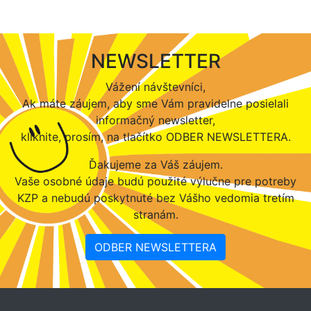
NEWSLETTER
Vážení návštevníci,
Ak máte záujem, aby sme Vám pravidelne posielali
informačný newsletter,
kliknite, prosím, na tlačítko ODBER NEWSLETTERA.
Ďakujeme za Váš záujem.
Vaše osobné údaje budú použité výlučne pre potreby
KZP a nebudú poskytnuté bez Vášho vedomia tretím
stranám.
ODBER NEWSLETTERA