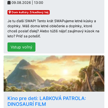
09.08.2026 | 13:00
Dom kultúry Zrkadlový háj
Je tu ďalší SWAP! Tento krát SWAPujeme letné kúsky a
doplnky. Máš doma letné oblečenie a doplnky, ktoré
chceš poslať ďalej? Alebo túžiš nájsť zaujímavý kúsok na
leto? Príď sa potešiť.
Vstup voľný
Kino pre deti: LABKOVÁ PATROLA:
DINOSAURÍ FILM