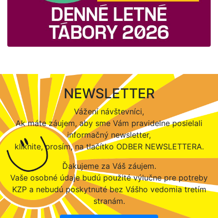
NEWSLETTER
Vážení návštevníci,
Ak máte záujem, aby sme Vám pravidelne posielali
informačný newsletter,
kliknite, prosím, na tlačítko ODBER NEWSLETTERA.
Ďakujeme za Váš záujem.
Vaše osobné údaje budú použité výlučne pre potreby
KZP a nebudú poskytnuté bez Vášho vedomia tretím
stranám.