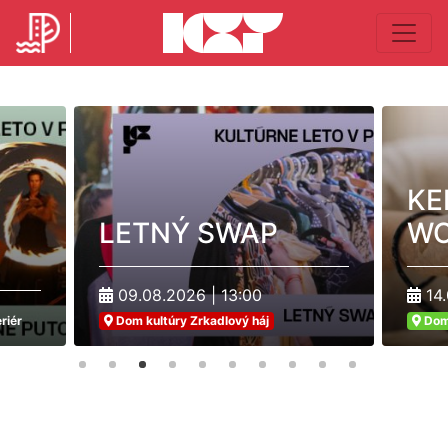
KE
LETNÝ SWAP
WO
09.08.2026 | 13:00
14.
riér
Dom kultúry Zrkadlový háj
Dom 