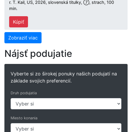
r. T. Kail, US, 2026, slovenská titulky, ⑦, strach, 100
min.
Kúpiť
Zobraziť viac
Nájsť podujatie
Vyberte si zo širokej ponuky našich podujatí na
základe svojich preferencií.
Druh podujatia
Miesto konania