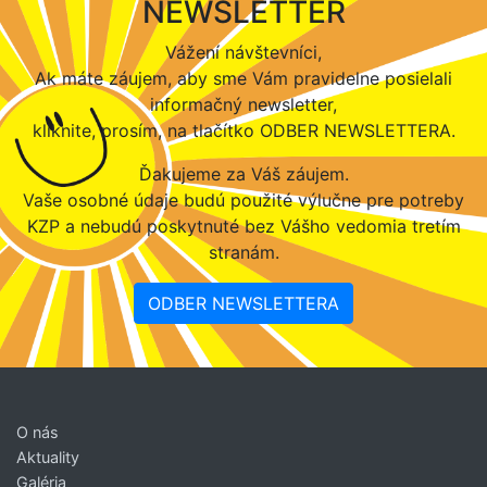
NEWSLETTER
Vážení návštevníci,
Ak máte záujem, aby sme Vám pravidelne posielali
informačný newsletter,
kliknite, prosím, na tlačítko ODBER NEWSLETTERA.
Ďakujeme za Váš záujem.
Vaše osobné údaje budú použité výlučne pre potreby
KZP a nebudú poskytnuté bez Vášho vedomia tretím
stranám.
ODBER NEWSLETTERA
O nás
Aktuality
Galéria