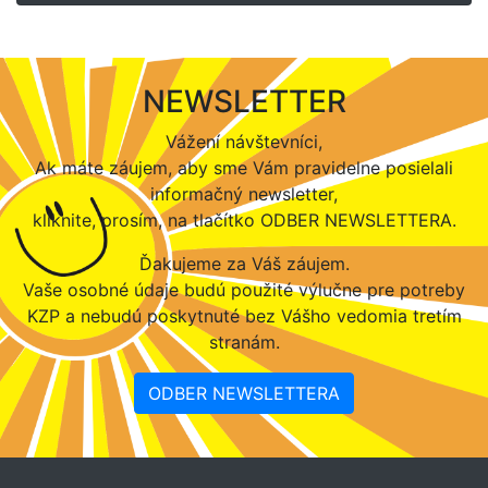
NEWSLETTER
Vážení návštevníci,
Ak máte záujem, aby sme Vám pravidelne posielali
informačný newsletter,
kliknite, prosím, na tlačítko ODBER NEWSLETTERA.
Ďakujeme za Váš záujem.
Vaše osobné údaje budú použité výlučne pre potreby
KZP a nebudú poskytnuté bez Vášho vedomia tretím
stranám.
ODBER NEWSLETTERA