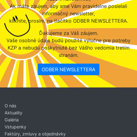
Ak máte záujem, aby sme Vám pravidelne posielali
informačný newsletter,
kliknite, prosím, na tlačítko ODBER NEWSLETTERA.
Ďakujeme za Váš záujem.
Vaše osobné údaje budú použité výlučne pre potreby
KZP a nebudú poskytnuté bez Vášho vedomia tretím
stranám.
ODBER NEWSLETTERA
O nás
Aktuality
Galéria
Vstupenky
Faktúry, zmluvy a objednávky