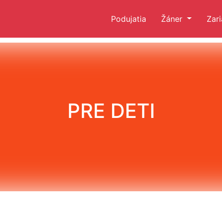
Podujatia
Žáner
Zar
PRE DETI