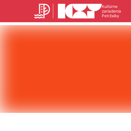
Kultúrne
zariadenia
Petržalky