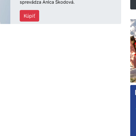
sprevádza AnIca Škodová.
Kúpiť