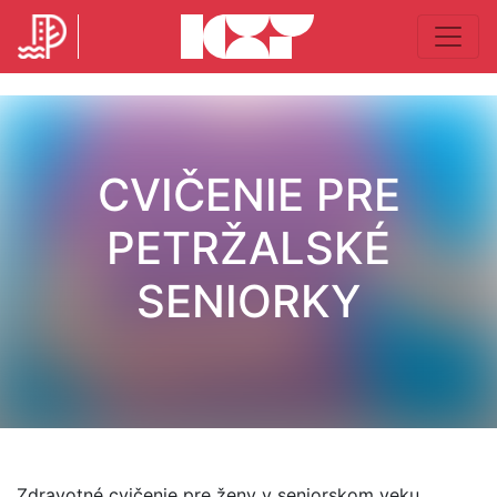
CVIČENIE PRE
PETRŽALSKÉ
SENIORKY
Zdravotné cvičenie pre ženy v seniorskom veku.