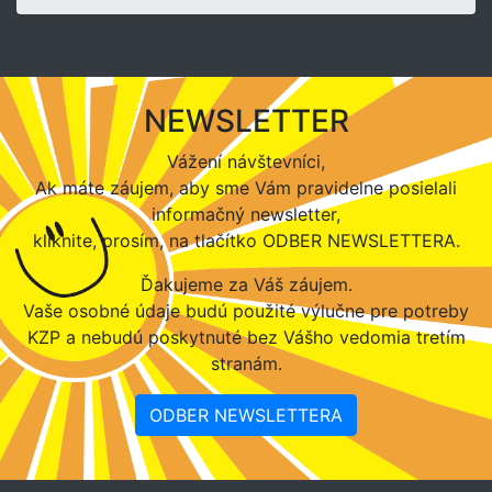
NEWSLETTER
Vážení návštevníci,
Ak máte záujem, aby sme Vám pravidelne posielali
informačný newsletter,
kliknite, prosím, na tlačítko ODBER NEWSLETTERA.
Ďakujeme za Váš záujem.
Vaše osobné údaje budú použité výlučne pre potreby
KZP a nebudú poskytnuté bez Vášho vedomia tretím
stranám.
ODBER NEWSLETTERA