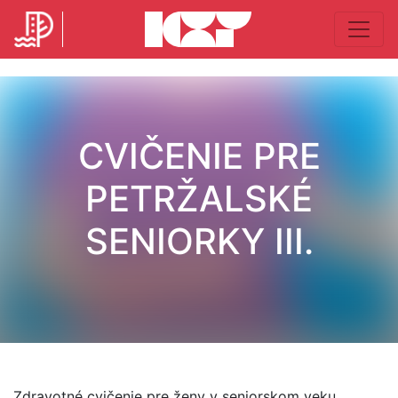
CVIČENIE PRE
PETRŽALSKÉ
SENIORKY III.
Zdravotné cvičenie pre ženy v seniorskom veku.