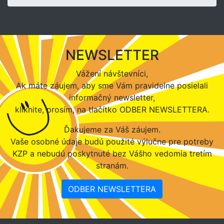
NEWSLETTER
Vážení návštevníci,
Ak máte záujem, aby sme Vám pravidelne posielali
informačný newsletter,
kliknite, prosím, na tlačítko ODBER NEWSLETTERA.
Ďakujeme za Váš záujem.
Vaše osobné údaje budú použité výlučne pre potreby
KZP a nebudú poskytnuté bez Vášho vedomia tretím
stranám.
ODBER NEWSLETTERA