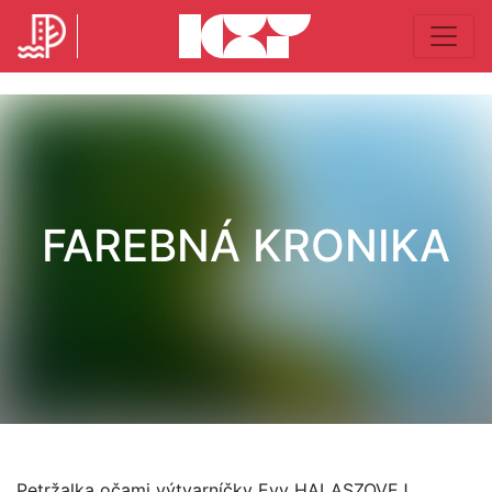
FAREBNÁ KRONIKA
Petržalka očami výtvarníčky Evy HALASZOVEJ.