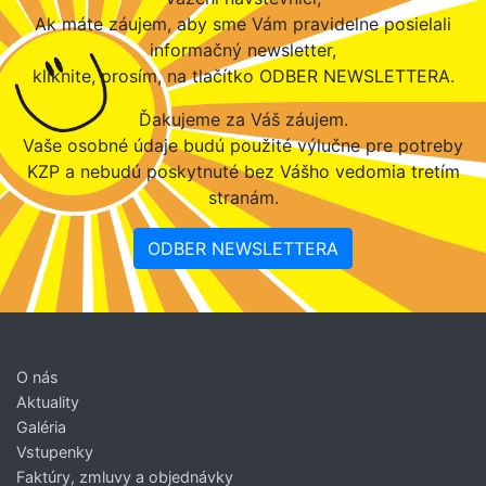
Ak máte záujem, aby sme Vám pravidelne posielali
informačný newsletter,
kliknite, prosím, na tlačítko ODBER NEWSLETTERA.
Ďakujeme za Váš záujem.
Vaše osobné údaje budú použité výlučne pre potreby
KZP a nebudú poskytnuté bez Vášho vedomia tretím
stranám.
ODBER NEWSLETTERA
O nás
Aktuality
Galéria
Vstupenky
Faktúry, zmluvy a objednávky