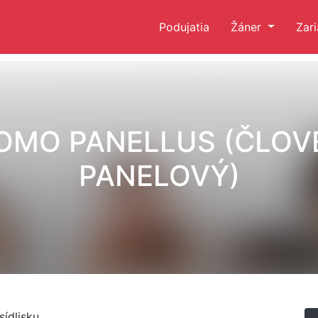
Podujatia
Žáner
Zar
OMO PANELLUS (ČLOV
PANELOVÝ)
ídlisku.