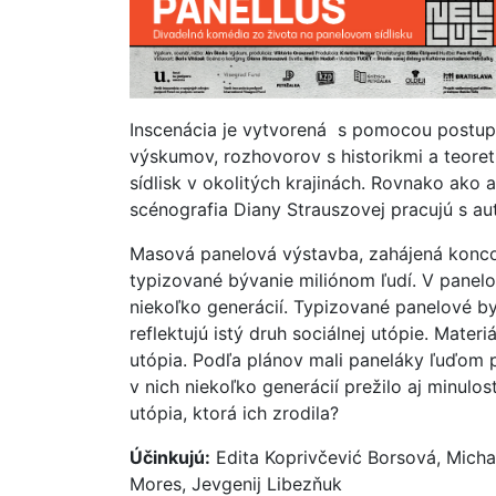
Inscenácia je vytvorená s pomocou postup
výskumov, rozhovorov s historikmi a teore
sídlisk v okolitých krajinách. Rovnako ako 
scénografia Diany Strauszovej pracujú s a
Masová panelová výstavba, zahájená koncom
typizované bývanie miliónom ľudí. V panelo
niekoľko generácií. Typizované panelové by
reflektujú istý druh sociálnej utópie. Mater
utópia. Podľa plánov mali paneláky ľuďom p
v nich niekoľko generácií prežilo aj minulo
utópia, ktorá ich zrodila?
Účinkujú:
Edita Koprivčević Borsová, Micha
Mores, Jevgenij Libezňuk