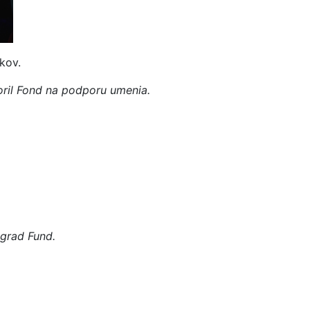
okov.
oril Fond na podporu umenia.
egrad Fund.