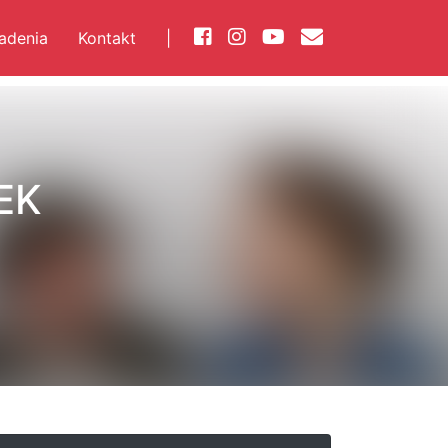
iadenia
Kontakt
|
EK