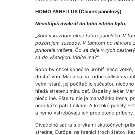
HOMO PANELLUS (Človek panelový)
Nevstúpiš dvakrát do toho istého bytu.
„Som v každom okne tohto paneláku. V tom
pozorujem susedov. V tamtom po návrate z 
prihorela večera. Čo sa deje v tých zastre
sa do všetkých. Vidíte ma?“
Robo by chcel konečne urobiť niečo veľké, a
dostať von. Mária sa na rodné sídlisko vráti
veľmi stará, jej počítač je súčasťou niečoh
hľadá stratenú minulosť. Úspešný lekár Mart
niečo iné. Ešte tu nie je manažérka Irena, p
nedokáže patriť nikam. A krehké panely Petr
a nemo vstrebávajú ich prepletené príbehy.
Divadelná satira s prvkami skutočných prí
strednej Európe, na hranici troch štátov, 