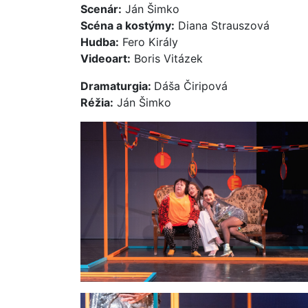
Scenár:
Ján Šimko
Scéna a kostýmy:
Diana Strauszová
Hudba:
Fero Király
Videoart:
Boris Vitázek
Dramaturgia:
Dáša Čiripová
Réžia:
Ján Šimko