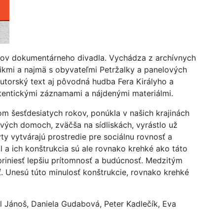
ov dokumentárneho divadla. Vychádza z archívnych
tikmi a najmä s obyvateľmi Petržalky a panelových
autorský text aj pôvodná hudba Fera Királyho a
utentickými záznamami a nájdenými materiálmi.
 šesťdesiatych rokov, ponúkla v našich krajinách
vých domoch, zväčša na sídliskách, vyrástlo už
ty vytvárajú prostredie pre sociálnu rovnosť a
iál a ich konštrukcia sú ale rovnako krehké ako táto
riniesť lepšiu prítomnosť a budúcnosť. Medzitým
sť. Unesú túto minulosť konštrukcie, rovnako krehké
l Jánoš, Daniela Gudabová, Peter Kadlečík, Eva