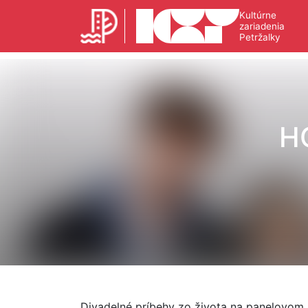
Kultúrne
zariadenia
Petržalky
H
Divadelné príbehy zo života na panelovom s