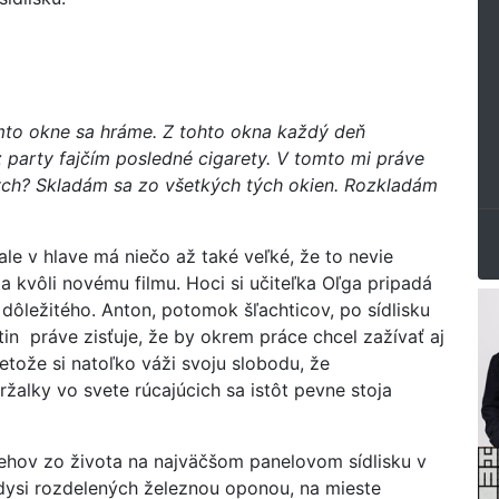
to okne sa hráme. Z tohto okna každý deň
party fajčím posledné cigarety. V tomto mi práve
tých? Skladám sa zo všetkých tých okien. Rozkladám
le v hlave má niečo až také veľké, že to nevie
la kvôli novému filmu. Hoci si učiteľka Oľga pripadá
o dôležitého. Anton, potomok šľachticov, po sídlisku
in práve zisťuje, že by okrem práce chcel zažívať aj
retože si natoľko váži svoju slobodu, že
žalky vo svete rúcajúcich sa istôt pevne stoja
behov zo života na najväčšom panelovom sídlisku v
kedysi rozdelených železnou oponou, na mieste