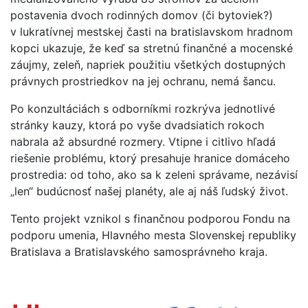
postavenia dvoch rodinných domov (či bytoviek?)
v lukratívnej mestskej časti na bratislavskom hradnom
kopci ukazuje, že keď sa stretnú finančné a mocenské
záujmy, zeleň, napriek použitiu všetkých dostupných
právnych prostriedkov na jej ochranu, nemá šancu.
Po konzultáciách s odborníkmi rozkrýva jednotlivé
stránky kauzy, ktorá po vyše dvadsiatich rokoch
nabrala až absurdné rozmery. Vtipne i citlivo hľadá
riešenie problému, ktorý presahuje hranice domáceho
prostredia: od toho, ako sa k zeleni správame, nezávisí
„len“ budúcnosť našej planéty, ale aj náš ľudský život.
Tento projekt vznikol s finančnou podporou Fondu na
podporu umenia, Hlavného mesta Slovenskej republiky
Bratislava a Bratislavského samosprávneho kraja.