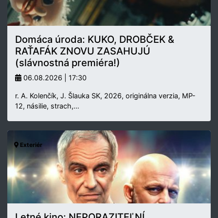
Domáca úroda: KUKO, DROBČEK &
RAŤAFÁK ZNOVU ZASAHUJÚ
(slávnostná premiéra!)
06.08.2026 | 17:30
r. A. Kolenčík, J. Šlauka SK, 2026, originálna verzia, MP-
12, násilie, strach,…
Exteriér
Letné kino: NEPORAZITEĽNÍ