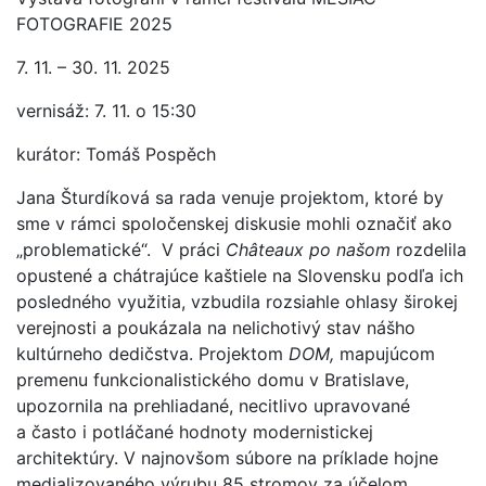
FOTOGRAFIE 2025
7. 11. – 30. 11. 2025
vernisáž: 7. 11. o 15:30
kurátor: Tomáš Pospěch
Jana Šturdíková sa rada venuje projektom, ktoré by
sme v rámci spoločenskej diskusie mohli označiť ako
„problematické“. V práci
Châteaux po našom
rozdelila
opustené a chátrajúce kaštiele na Slovensku podľa ich
posledného využitia, vzbudila rozsiahle ohlasy širokej
verejnosti a poukázala na nelichotivý stav nášho
kultúrneho dedičstva. Projektom
DOM,
mapujúcom
premenu funkcionalistického domu v Bratislave,
upozornila na prehliadané, necitlivo upravované
a často i potláčané hodnoty modernistickej
architektúry. V najnovšom súbore na príklade hojne
medializovaného výrubu 85 stromov za účelom