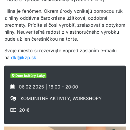
Hlina je fenómen. Okrem úrody vznikajú pomocou rúk
z hliny oddávna čarokrásne úžitkové, ozdobné
predmety. Prídite si čosi vyrobiť, zrelaxovať s dotykom
hliny. Neuveriteľná radosť z vlastnoručného výrobku
bude už len čerešničkou na torte.
Svoje miesto si rezervujte vopred zaslaním e-mailu
na
dkl@kzp.sk
Dom kultúry Lúky
06.02.2025 | 18:00 - 20:00
KOMUNITNÉ AKTIVITY, WORKSHOPY
20 €