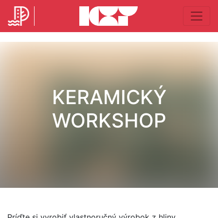
KERAMICKÝ
WORKSHOP
Príďte si vyrobiť vlastnoručný výrobok z hliny.