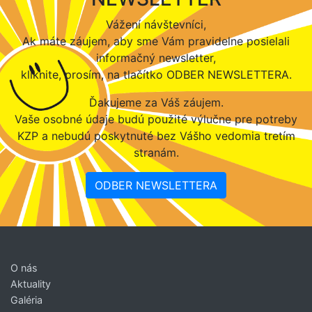
Vážení návštevníci,
Ak máte záujem, aby sme Vám pravidelne posielali
informačný newsletter,
kliknite, prosím, na tlačítko ODBER NEWSLETTERA.
Ďakujeme za Váš záujem.
Vaše osobné údaje budú použité výlučne pre potreby
KZP a nebudú poskytnuté bez Vášho vedomia tretím
stranám.
ODBER NEWSLETTERA
O nás
Aktuality
Galéria