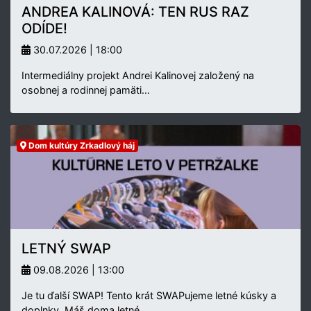
ANDREA KALINOVÁ: TEN RUS RAZ
ODÍDE!
30.07.2026 | 18:00
Intermediálny projekt Andrei Kalinovej založený na
osobnej a rodinnej pamäti…
Dom kultúry Zrkadlový háj
LETNÝ SWAP
09.08.2026 | 13:00
Je tu ďalší SWAP! Tento krát SWAPujeme letné kúsky a
doplnky. Máš doma letné…