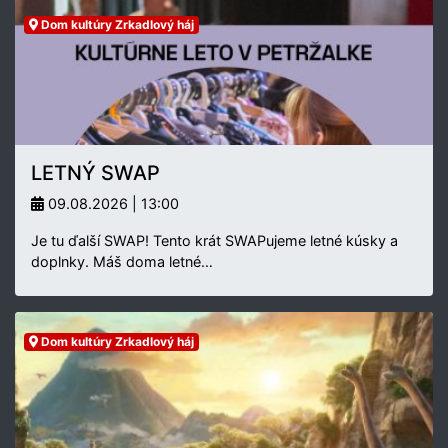
Dom kultúry Zrkadlový háj
LETNÝ SWAP
09.08.2026 | 13:00
Je tu ďalší SWAP! Tento krát SWAPujeme letné kúsky a
doplnky. Máš doma letné…
Dom kultúry Zrkadlový háj