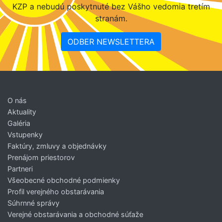
KZP a nebudú poskytnuté bez Vášho vedomia tretím
stranám.
ODBER NEWSLETTERA
O nás
Aktuality
Galéria
Vstupenky
Faktúry, zmluvy a objednávky
Prenájom priestorov
Partneri
Všeobecné obchodné podmienky
Profil verejného obstarávania
Súhrnné správy
Verejné obstarávania a obchodné súťaže