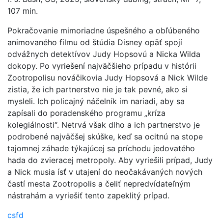
107 min.
Pokračovanie mimoriadne úspešného a obľúbeného
animovaného filmu od štúdia Disney opäť spojí
odvážnych detektívov Judy Hopsovú a Nicka Wilda
dokopy. Po vyriešení najväčšieho prípadu v histórii
Zootropolisu nováčikovia Judy Hopsová a Nick Wilde
zistia, že ich partnerstvo nie je tak pevné, ako si
mysleli. Ich policajný náčelník im nariadi, aby sa
zapísali do poradenského programu „kríza
kolegiálnosti“. Netrvá však dlho a ich partnerstvo je
podrobené najväčšej skúške, keď sa ocitnú na stope
tajomnej záhade týkajúcej sa príchodu jedovatého
hada do zvieracej metropoly. Aby vyriešili prípad, Judy
a Nick musia ísť v utajení do neočakávaných nových
častí mesta Zootropolis a čeliť nepredvídateľným
nástrahám a vyriešiť tento zapeklitý prípad.
csfd