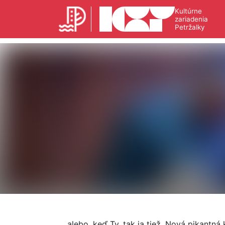
Kultúrne
zariadenia
Petržalky
... alebo, keď Ty, tak ja tiež. Nová pikantná