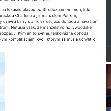
jú na luxusnú plavbu po Stredozemnom mori, kde
herečkou Charlene a jej manželom Petrom,
y uzavrú Larry s Jinx vzrušujúcu dohodu a navzájom
Petrom. Netušia však, že manželstvo hollywoodskej
i rozpadu. Kým im to svitne, ľahkovážna dohoda
kým komplikáciám, kvôli ktorým sa musia uchýliť k