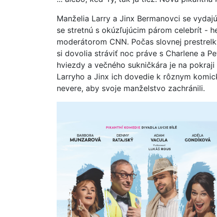
Manželia Larry a Jinx Bermanovci se vyda
se stretnú s okúzľujúcim párom celebrít - 
moderátorom CNN. Počas slovnej prestrelk
si dovolia stráviť noc práve s Charlene a 
hviezdy a večného sukničkára je na pokraj
Larryho a Jinx ich dovedie k rôznym komic
nevere, aby svoje manželstvo zachránili.