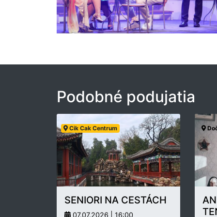
Podobné podujatia
Cik Cak Centrum
Doč
SENIORI NA CESTÁCH
AN
TE
07.07.2026 | 16:00