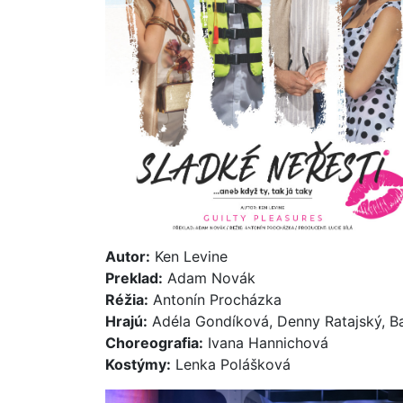
Autor:
Ken Levine
Preklad:
Adam Novák
Réžia:
Antonín Procházka
Hrajú:
Adéla Gondíková, Denny Ratajský, B
Choreografia:
Ivana Hannichová
Kostýmy:
Lenka Polášková