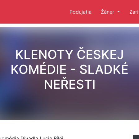
Podujatia
Žáner
Zar
KLENOTY ČESKEJ
KOMÉDIE - SLADKÉ
NEŘESTI
 komédia Divadla Lucie Bíléj.