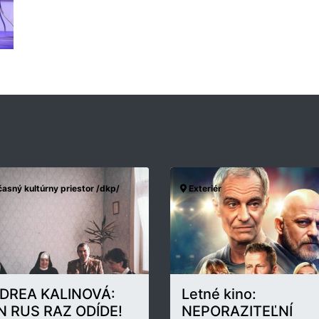
asný kultúrny priestor /dkp/
Exteriér
DREA KALINOVÁ:
Letné kino:
N RUS RAZ ODÍDE!
NEPORAZITEĽNÍ