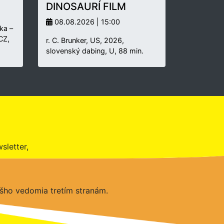
DINOSAURÍ FILM
08.08.2026 | 15:00
ka –
 CZ,
r. C. Brunker, US, 2026,
slovenský dabing, U, 88 min.
sletter,
šho vedomia tretím stranám.