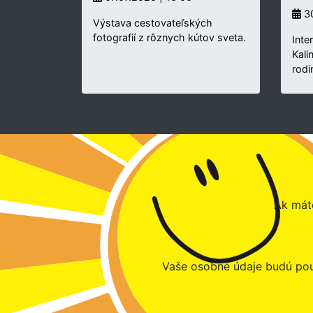
30
Výstava cestovateľských
fotografií z rôznych kútov sveta.
Inte
Kali
rodi
Ak máte
Vaše osobné údaje budú pou