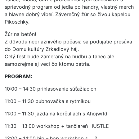
sprievodný program od jedla po handry, vlastný merch
a hlavne dobrý vibeí. Záverečný žúr so živou kapelou
Pikoschky.
Žúr na betón!
Z dôvodu nepriaznivého počasia sa podujatie presúva
do Domu kultúry Zrkadlový háj.
Celý fest bude zameraný na hudbu a tanec ale
samozrejme aj veci čo ktomu patria.
PROGRAM:
10:00 – 14:30 prihlasovanie súťažiacich
11:00 – 11:30 bubnovačka s rytmikou
11:00 – 11:30 jazda na korčuliach s Ahojwrld
11:30 – 13:00 workshop + tančiareň HUSTLE
13:00 – 14:00 hip – hop workshop s ... ?