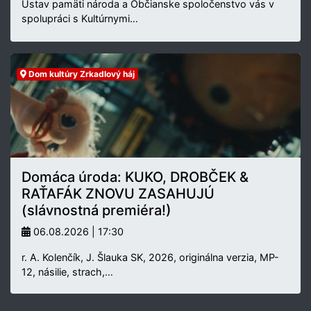
Ústav pamäti národa a Občianske spoločenstvo vás v
spolupráci s Kultúrnymi…
Dom kultúry Zrkadlový háj
Domáca úroda: KUKO, DROBČEK &
RAŤAFÁK ZNOVU ZASAHUJÚ
(slávnostná premiéra!)
06.08.2026 | 17:30
r. A. Kolenčík, J. Šlauka SK, 2026, originálna verzia, MP-
12, násilie, strach,…