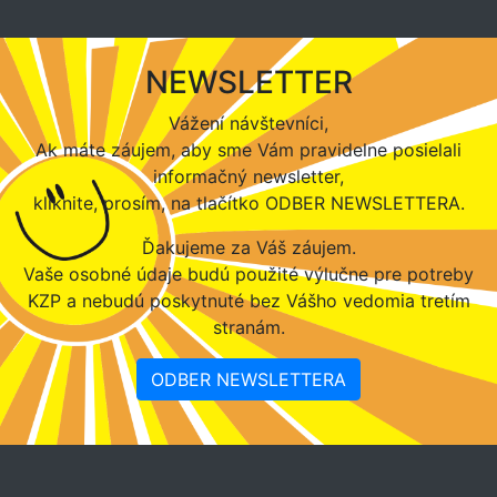
NEWSLETTER
Vážení návštevníci,
Ak máte záujem, aby sme Vám pravidelne posielali
informačný newsletter,
kliknite, prosím, na tlačítko ODBER NEWSLETTERA.
Ďakujeme za Váš záujem.
Vaše osobné údaje budú použité výlučne pre potreby
KZP a nebudú poskytnuté bez Vášho vedomia tretím
stranám.
ODBER NEWSLETTERA