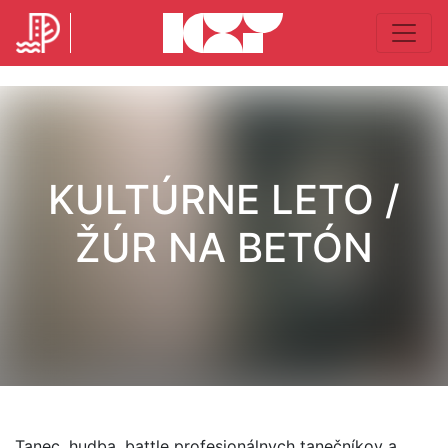
KULTÚRNE LETO /
ŽÚR NA BETÓN
Tanec, hudba, battle profesionálnych tanečníkov a