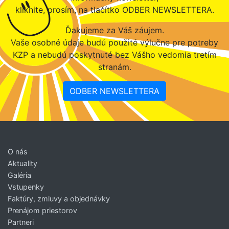
kliknite, prosím, na tlačítko ODBER NEWSLETTERA.
Ďakujeme za Váš záujem.
Vaše osobné údaje budú použité výlučne pre potreby
KZP a nebudú poskytnuté bez Vášho vedomia tretím
stranám.
ODBER NEWSLETTERA
O nás
Aktuality
Galéria
Vstupenky
Faktúry, zmluvy a objednávky
Prenájom priestorov
Partneri