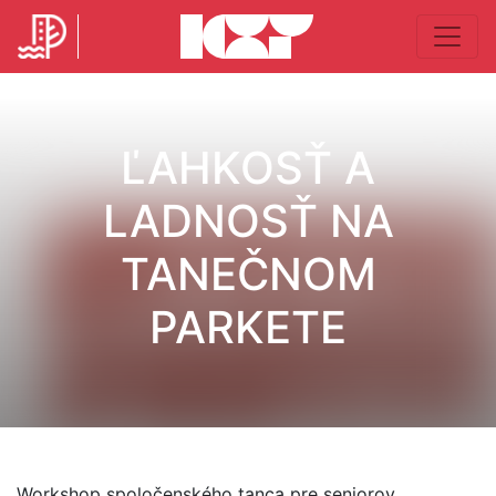
ĽAHKOSŤ A
LADNOSŤ NA
TANEČNOM
PARKETE
Workshop spoločenského tanca pre seniorov.