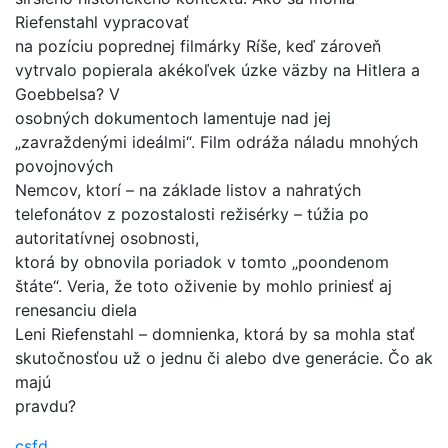
Riefenstahl vypracovať
na pozíciu poprednej filmárky Ríše, keď zároveň
vytrvalo popierala akékoľvek úzke väzby na Hitlera a
Goebbelsa? V
osobných dokumentoch lamentuje nad jej
„zavraždenými ideálmi“. Film odráža náladu mnohých
povojnových
Nemcov, ktorí – na základe listov a nahratých
telefonátov z pozostalosti režisérky – túžia po
autoritatívnej osobnosti,
ktorá by obnovila poriadok v tomto „poondenom
štáte“. Veria, že toto oživenie by mohlo priniesť aj
renesanciu diela
Leni Riefenstahl – domnienka, ktorá by sa mohla stať
skutočnosťou už o jednu či alebo dve generácie. Čo ak
majú
pravdu?
csfd