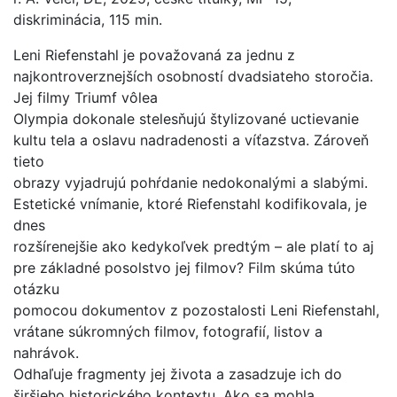
diskriminácia, 115 min.
Leni Riefenstahl je považovaná za jednu z
najkontroverznejších osobností dvadsiateho storočia.
Jej filmy Triumf vôlea
Olympia dokonale stelesňujú štylizované uctievanie
kultu tela a oslavu nadradenosti a víťazstva. Zároveň
tieto
obrazy vyjadrujú pohŕdanie nedokonalými a slabými.
Estetické vnímanie, ktoré Riefenstahl kodifikovala, je
dnes
rozšírenejšie ako kedykoľvek predtým – ale platí to aj
pre základné posolstvo jej filmov? Film skúma túto
otázku
pomocou dokumentov z pozostalosti Leni Riefenstahl,
vrátane súkromných filmov, fotografií, listov a
nahrávok.
Odhaľuje fragmenty jej života a zasadzuje ich do
širšieho historického kontextu. Ako sa mohla