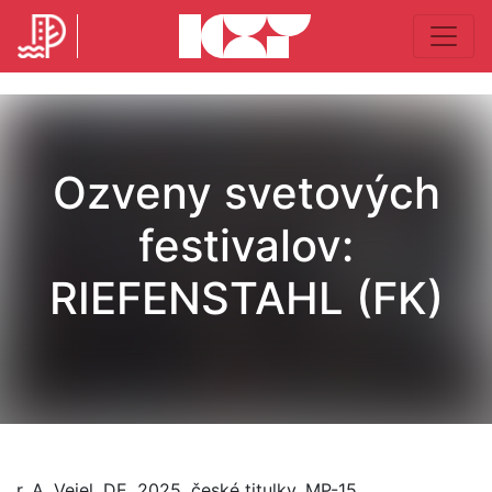
Ozveny svetových
festivalov:
RIEFENSTAHL (FK)
r. A. Veiel, DE, 2025, české titulky, MP-15,