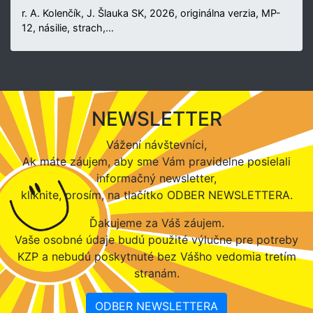
r. A. Kolenčík, J. Šlauka SK, 2026, originálna verzia, MP-
12, násilie, strach,…
NEWSLETTER
Vážení návštevníci,
Ak máte záujem, aby sme Vám pravidelne posielali
informačný newsletter,
kliknite, prosím, na tlačítko ODBER NEWSLETTERA.
Ďakujeme za Váš záujem.
Vaše osobné údaje budú použité výlučne pre potreby
KZP a nebudú poskytnuté bez Vášho vedomia tretím
stranám.
ODBER NEWSLETTERA