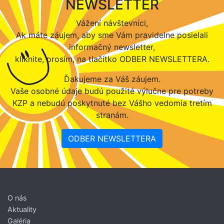
NEWSLETTER
Vážení návštevníci,
Ak máte záujem, aby sme Vám pravidelne posielali
informačný newsletter,
kliknite, prosím, na tlačítko ODBER NEWSLETTERA.
Ďakujeme za Váš záujem.
Vaše osobné údaje budú použité výlučne pre potreby
KZP a nebudú poskytnuté bez Vášho vedomia tretím
stranám.
ODBER NEWSLETTERA
O nás
Aktuality
Galéria