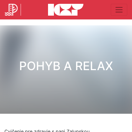
POHYB A RELAX
Cvičenie pre zdravie s pani Zalupskou.