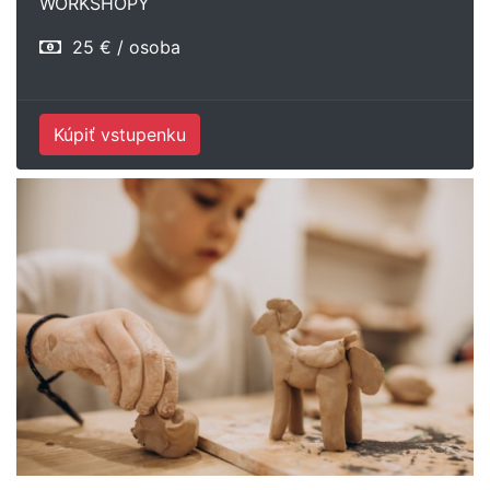
WORKSHOPY
25 € / osoba
Kúpiť vstupenku