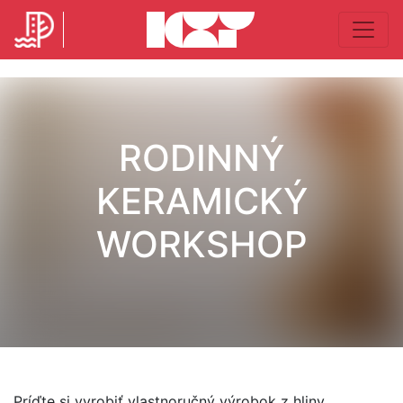
RODINNÝ
KERAMICKÝ
WORKSHOP
Príďte si vyrobiť vlastnoručný výrobok z hliny.