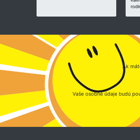
rodi
Ak máte
Vaše osobné údaje budú pou