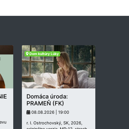
Dom kultúry Lúky
IE
Domáca úroda:
PRAMEŇ (FK)
08.08.2026 | 19:00
pevu
r. I. Ostrochovský, SK, 2026,
originálna verzia, MP-12, strach,