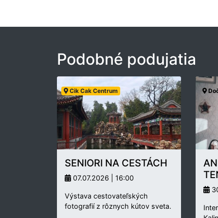
Podobné podujatia
Cik Cak Centrum
Doč
SENIORI NA CESTÁCH
AN
TE
07.07.2026 | 16:00
30
Výstava cestovateľských
fotografií z rôznych kútov sveta.
Inte
Kali