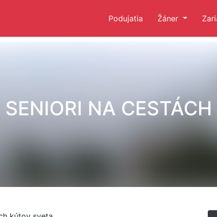
Podujatia
Žáner
Zar
SENIORI NA CESTÁCH
ch kútov sveta.