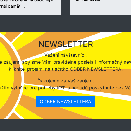
nnej pamäti…
NEWSLETTER
Vážení návštevníci,
 záujem, aby sme Vám pravidelne posielali informačný new
kliknite, prosím, na tlačítko ODBER NEWSLETTERA.
Ďakujeme za Váš záujem.
žité výlučne pre potreby KZP a nebudú poskytnuté bez Vá
ODBER NEWSLETTERA