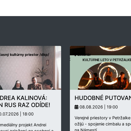
asný kultúrny priestor /dkp/
Exteriér
DREA KALINOVÁ:
HUDOBNÉ PUTOVAN
N RUS RAZ ODÍDE!
08.08.2026 | 19:00
.07.2026 | 18:00
Verejné priestory v Petržalke
ožijú - spojenie cimbalu a s
rmediálny projekt Andrei
na Námestí…
novej založený na osobnej a