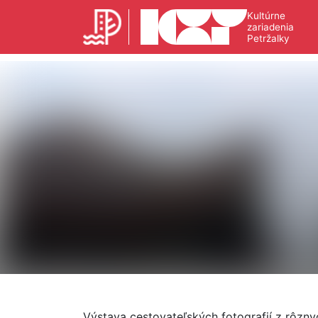
Kultúrne
zariadenia
Petržalky
Výstava cestovateľských fotografií z rôzny