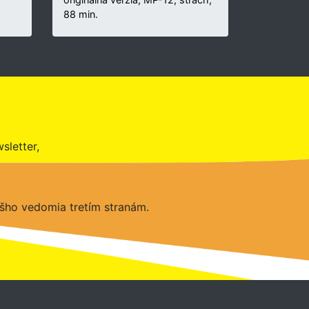
88 min.
sletter,
šho vedomia tretím stranám.