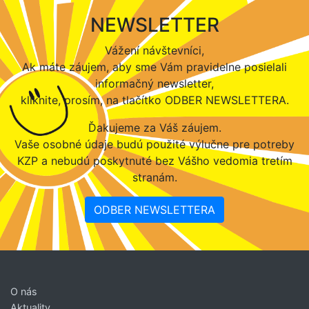
NEWSLETTER
Vážení návštevníci,
Ak máte záujem, aby sme Vám pravidelne posielali
informačný newsletter,
kliknite, prosím, na tlačítko ODBER NEWSLETTERA.
Ďakujeme za Váš záujem.
Vaše osobné údaje budú použité výlučne pre potreby
KZP a nebudú poskytnuté bez Vášho vedomia tretím
stranám.
ODBER NEWSLETTERA
O nás
Aktuality