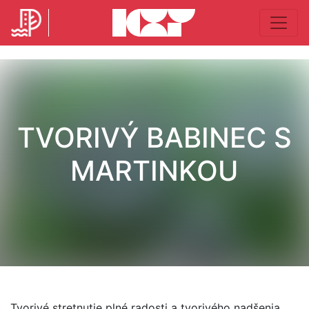
TVORIVÝ BABINEC S
MARTINKOU
Tvorivé stretnutie plné radosti a tvorivého nadšenia.