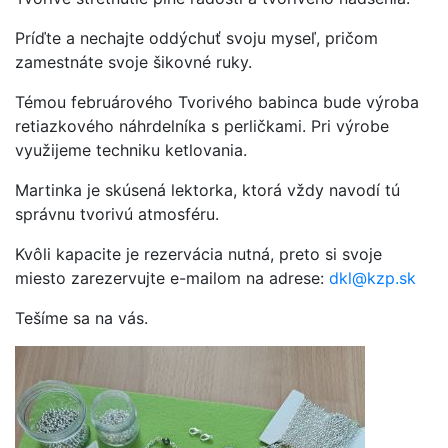
Príďte a nechajte oddýchuť svoju myseľ, pričom
zamestnáte svoje šikovné ruky.
Témou februárového Tvorivého babinca bude výroba
retiazkového náhrdelníka s perličkami. Pri výrobe
využijeme techniku ketlovania.
Martinka je skúsená lektorka, ktorá vždy navodí tú
správnu tvorivú atmosféru.
Kvôli kapacite je rezervácia nutná, preto si svoje
miesto zarezervujte e-mailom na adrese:
dkl@kzp.sk
Tešíme sa na vás.