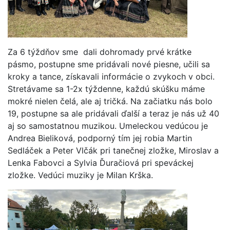
Za 6 týždňov sme dali dohromady prvé krátke
pásmo, postupne sme pridávali nové piesne, učili sa
kroky a tance, získavali informácie o zvykoch v obci.
Stretávame sa 1-2x týždenne, každú skúšku máme
mokré nielen čelá, ale aj tričká. Na začiatku nás bolo
19, postupne sa ale pridávali ďalší a teraz je nás už 40
aj so samostatnou muzikou. Umeleckou vedúcou je
Andrea Bieliková, podporný tím jej robia Martin
Sedláček a Peter Vlčák pri tanečnej zložke, Miroslav a
Lenka Fabovci a Sylvia Ďuračiová pri speváckej
zložke. Vedúci muziky je Milan Krška.