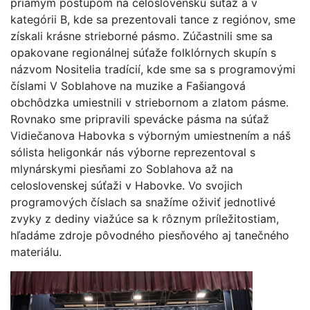
priamym postupom na celoslovenskú súťaž a v
kategórii B, kde sa prezentovali tance z regiónov, sme
získali krásne strieborné pásmo. Zúčastnili sme sa
opakovane regionálnej súťaže folklórnych skupín s
názvom Nositelia tradícií, kde sme sa s programovými
číslami V Soblahove na muzike a Fašiangová
obchôdzka umiestnili v striebornom a zlatom pásme.
Rovnako sme pripravili spevácke pásma na súťaž
Vidiečanova Habovka s výborným umiestnením a náš
sólista heligonkár nás výborne reprezentoval s
mlynárskymi piesňami zo Soblahova až na
celoslovenskej súťaži v Habovke. Vo svojich
programových číslach sa snažíme oživiť jednotlivé
zvyky z dediny viažúce sa k rôznym príležitostiam,
hľadáme zdroje pôvodného piesňového aj tanečného
materiálu.