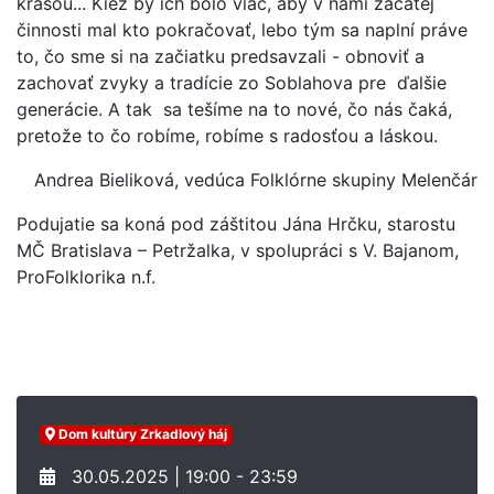
krásou... Kiež by ich bolo viac, aby v nami začatej
činnosti mal kto pokračovať, lebo tým sa naplní práve
to, čo sme si na začiatku predsavzali - obnoviť a
zachovať zvyky a tradície zo Soblahova pre ďalšie
generácie. A tak sa tešíme na to nové, čo nás čaká,
pretože to čo robíme, robíme s radosťou a láskou.
Andrea Bieliková, vedúca Folklórne skupiny Melenčár
Podujatie sa koná pod záštitou Jána Hrčku, starostu
MČ Bratislava –
Petržalka, v spolupráci s V. Bajanom,
ProFolklorika n.f.
Dom kultúry Zrkadlový háj
30.05.2025 | 19:00 - 23:59