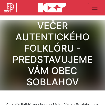
VEČER
AUTENTICKÉHO
FOLKLÓRU -
PREDSTAVUJEME
VÁM OBEC
SOBLAHOV
Účinkujú: Folklórna skupina Melenčár zo Soblahova a