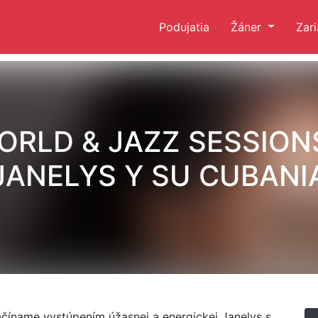
Podujatia
Žáner
Zar
ORLD & JAZZ SESSIONS
JANELYS Y SU CUBANI
íname vystúpením úžasnej a energickej Janelys s