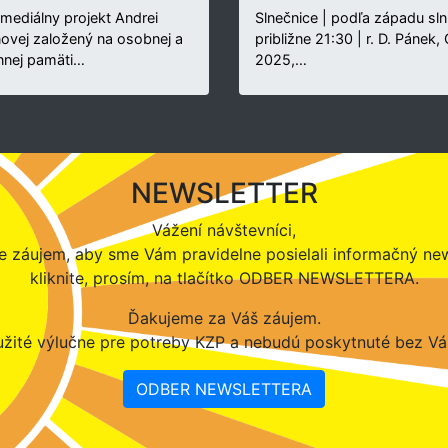
rmediálny projekt Andrei
Slnečnice | podľa západu sln
novej založený na osobnej a
približne 21:30 | r. D. Pánek,
nnej pamäti…
2025,…
NEWSLETTER
Vážení návštevníci,
 záujem, aby sme Vám pravidelne posielali informačný new
kliknite, prosím, na tlačítko ODBER NEWSLETTERA.
Ďakujeme za Váš záujem.
žité výlučne pre potreby KZP a nebudú poskytnuté bez Vá
ODBER NEWSLETTERA