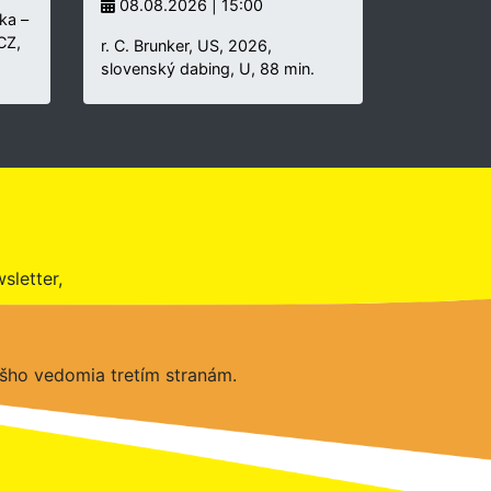
08.08.2026 | 15:00
ka –
 CZ,
r. C. Brunker, US, 2026,
slovenský dabing, U, 88 min.
sletter,
šho vedomia tretím stranám.