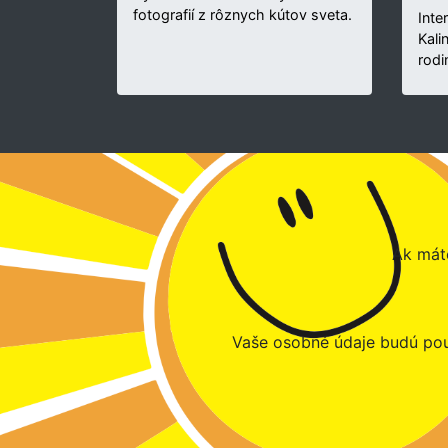
fotografií z rôznych kútov sveta.
Inte
Kali
rodi
Ak máte
Vaše osobné údaje budú pou