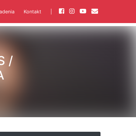
iadenia
Kontakt
|
 /
A