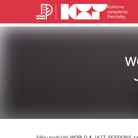
Kultúrne
zariadenia
Petržalky
W
Sériu podujatí WORLD & JAZZ SESSIONS zač