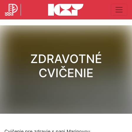
ZDRAVOTNÉ
CVIČENIE
Cvičenie pre zdravie s pani Marinovou.