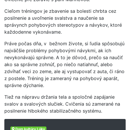
Cieľom tréningov je zbavenie sa bolesti chrbta cez
posilnenie a uvoľnenie svalstva a naučenie sa
správynch pohybových stereotypov a návykov, ktoré
každodenne vykonávame.
Práve počas dňa, v bežnom živote, si ľudia spôsobujú
najväčšie problémy pohybovými návykmi, ak ich
nevykonávajú správne. A to je dôvod, prečo sa naučiť
ako sa správne zohnúť, po niečo natiahnuť, alebo
zdvíhať veci zo zeme, ale aj vystupovať z auta, či ráno
z postele. Tréning je zameraný na pohybový aparát,
správne dýchanie.
Tiež na nápravu držania tela a spoločné zapájanie
svalov a svalových slučiek. Cvičenia sú zamerané na
posilnenie hlbokého stabilizačného systému.
Dom kultúry Lúky