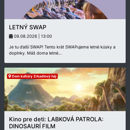
LETNÝ SWAP
09.08.2026 | 13:00
Je tu ďalší SWAP! Tento krát SWAPujeme letné kúsky a
doplnky. Máš doma letné…
Dom kultúry Zrkadlový háj
Kino pre deti: LABKOVÁ PATROLA:
DINOSAURÍ FILM