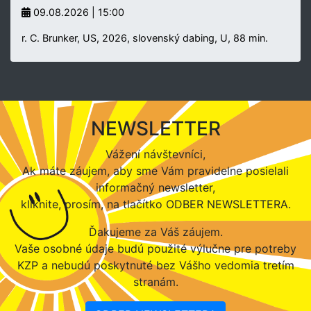
09.08.2026 | 15:00
r. C. Brunker, US, 2026, slovenský dabing, U, 88 min.
NEWSLETTER
Vážení návštevníci,
Ak máte záujem, aby sme Vám pravidelne posielali
informačný newsletter,
kliknite, prosím, na tlačítko ODBER NEWSLETTERA.
Ďakujeme za Váš záujem.
Vaše osobné údaje budú použité výlučne pre potreby
KZP a nebudú poskytnuté bez Vášho vedomia tretím
stranám.