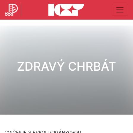
ZDRAVÝ CHRBÁT
CVIČENIE S EVKOU CIGÁNKOVOU