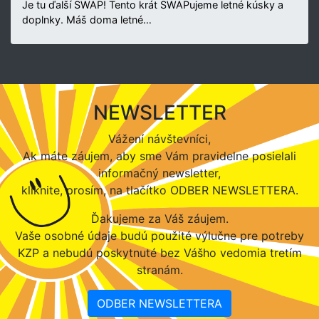
Je tu ďalší SWAP! Tento krát SWAPujeme letné kúsky a
doplnky. Máš doma letné…
NEWSLETTER
Vážení návštevníci,
Ak máte záujem, aby sme Vám pravidelne posielali
informačný newsletter,
kliknite, prosím, na tlačítko ODBER NEWSLETTERA.
Ďakujeme za Váš záujem.
Vaše osobné údaje budú použité výlučne pre potreby
KZP a nebudú poskytnuté bez Vášho vedomia tretím
stranám.
ODBER NEWSLETTERA