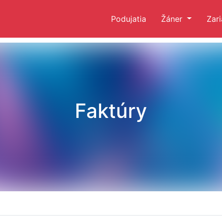
Podujatia
Žáner
Zar
Faktúry