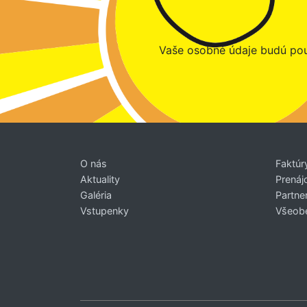
Vaše osobné údaje budú pou
O nás
Faktúr
Aktuality
Prenáj
Galéria
Partner
Vstupenky
Všeob