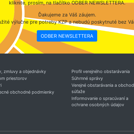
kliknite, prosím, na tlačítko ODBER NEWSLETTERA.
Ďakujeme za Váš záujem.
žité výlučne pre potreby KZP a nebudú poskytnuté bez Vá
ODBER NEWSLETTERA
y, zmluvy a objednávky
Profil verejného obstarávania
om priestorov
Súhrnné správy
i
Verejné obstarávania a obcho
súťaže
ecné obchodné podmienky
Informovanie o spracúvaní a
ochrane osobných údajov