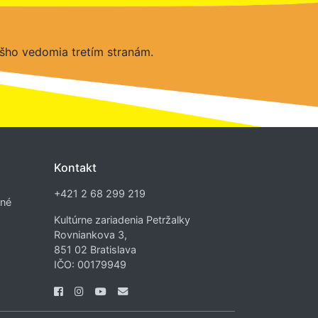
šho vedomia tretím stranám.
Kontakt
+421 2 68 299 219
dné
Kultúrne zariadenia Petržalky
Rovniankova 3,
851 02 Bratislava
IČO: 00179949