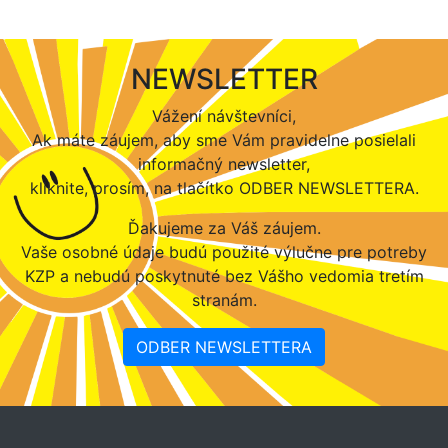
NEWSLETTER
Vážení návštevníci,
Ak máte záujem, aby sme Vám pravidelne posielali
informačný newsletter,
kliknite, prosím, na tlačítko ODBER NEWSLETTERA.
Ďakujeme za Váš záujem.
Vaše osobné údaje budú použité výlučne pre potreby
KZP a nebudú poskytnuté bez Vášho vedomia tretím
stranám.
ODBER NEWSLETTERA