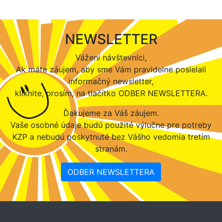
NEWSLETTER
Vážení návštevníci,
Ak máte záujem, aby sme Vám pravidelne posielali
informačný newsletter,
kliknite, prosím, na tlačítko ODBER NEWSLETTERA.
Ďakujeme za Váš záujem.
Vaše osobné údaje budú použité výlučne pre potreby
KZP a nebudú poskytnuté bez Vášho vedomia tretím
stranám.
ODBER NEWSLETTERA