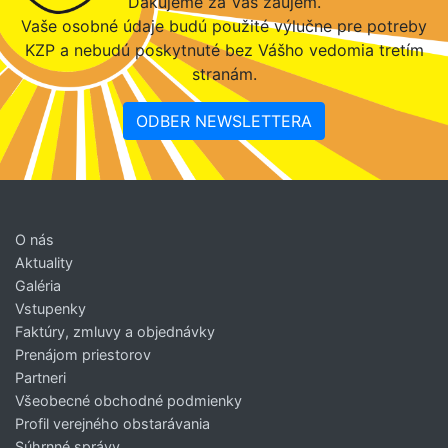
Ďakujeme za Váš záujem.
Vaše osobné údaje budú použité výlučne pre potreby
KZP a nebudú poskytnuté bez Vášho vedomia tretím
stranám.
ODBER NEWSLETTERA
O nás
Aktuality
Galéria
Vstupenky
Faktúry, zmluvy a objednávky
Prenájom priestorov
Partneri
Všeobecné obchodné podmienky
Profil verejného obstarávania
Súhrnné správy