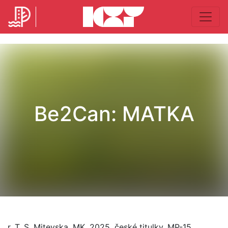
Be2Can: MATKA
r. T. S. Mitevska, MK, 2025, české titulky, MP-15,