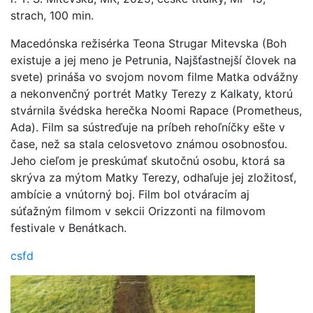
strach, 100 min.
Macedónska režisérka Teona Strugar Mitevska (Boh
existuje a jej meno je Petrunia, Najšťastnejší človek na
svete) prináša vo svojom novom filme Matka odvážny
a nekonvenčný portrét Matky Terezy z Kalkaty, ktorú
stvárnila švédska herečka Noomi Rapace (Prometheus,
Ada). Film sa sústreďuje na príbeh rehoľníčky ešte v
čase, než sa stala celosvetovo známou osobnosťou.
Jeho cieľom je preskúmať skutočnú osobu, ktorá sa
skrýva za mýtom Matky Terezy, odhaľuje jej zložitosť,
ambície a vnútorný boj. Film bol otváracím aj
súťažným filmom v sekcii Orizzonti na filmovom
festivale v Benátkach.
csfd