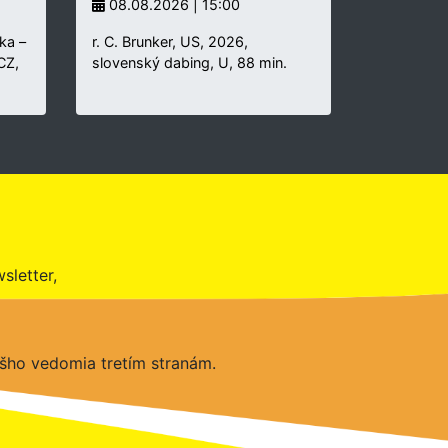
08.08.2026 | 15:00
ka –
r. C. Brunker, US, 2026,
 CZ,
slovenský dabing, U, 88 min.
sletter,
šho vedomia tretím stranám.