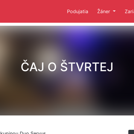
Podujatia
Žáner
Zar
ČAJ O ŠTVRTEJ
kupinou Duo Servus.