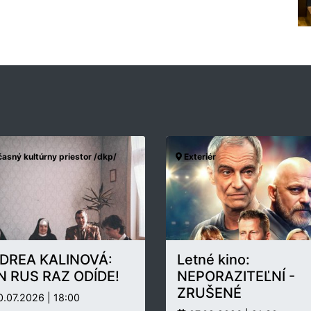
asný kultúrny priestor /dkp/
Exteriér
DREA KALINOVÁ:
Letné kino:
N RUS RAZ ODÍDE!
NEPORAZITEĽNÍ -
ZRUŠENÉ
.07.2026 | 18:00