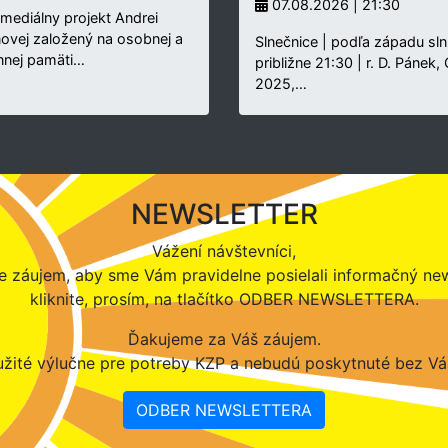
07.08.2026 | 21:30
rmediálny projekt Andrei
novej založený na osobnej a
Slnečnice | podľa západu sln
nnej pamäti…
približne 21:30 | r. D. Pánek,
2025,…
NEWSLETTER
Vážení návštevníci,
 záujem, aby sme Vám pravidelne posielali informačný new
kliknite, prosím, na tlačítko ODBER NEWSLETTERA.
Ďakujeme za Váš záujem.
žité výlučne pre potreby KZP a nebudú poskytnuté bez Vá
ODBER NEWSLETTERA