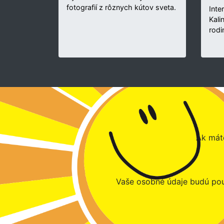
fotografií z rôznych kútov sveta.
Inte
Kali
rodi
Ak máte
Vaše osobné údaje budú pou