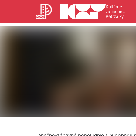
Kultúrne
zariadenia
Petržalky
Tanečno-zábavné popoludnie s hudobnou s