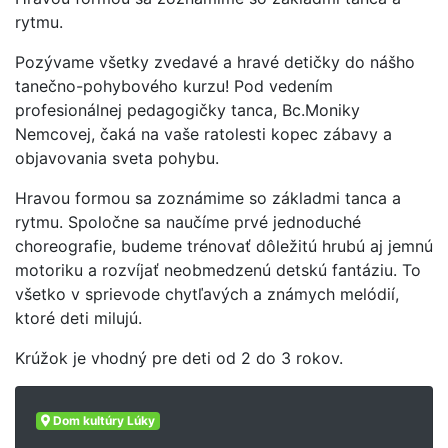
rytmu.
Pozývame všetky zvedavé a hravé detičky do nášho
tanečno-pohybového kurzu! Pod vedením
profesionálnej pedagogičky tanca, Bc.Moniky
Nemcovej, čaká na vaše ratolesti kopec zábavy a
objavovania sveta pohybu.
Hravou formou sa zoznámime so základmi tanca a
rytmu. Spoločne sa naučíme prvé jednoduché
choreografie, budeme trénovať dôležitú hrubú aj jemnú
motoriku a rozvíjať neobmedzenú detskú fantáziu. To
všetko v sprievode chytľavých a známych melódií,
ktoré deti milujú.
Krúžok je vhodný pre deti od 2 do 3 rokov.
Dom kultúry Lúky