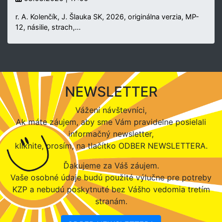
r. A. Kolenčík, J. Šlauka SK, 2026, originálna verzia, MP-
12, násilie, strach,…
NEWSLETTER
Vážení návštevníci,
Ak máte záujem, aby sme Vám pravidelne posielali
informačný newsletter,
kliknite, prosím, na tlačítko ODBER NEWSLETTERA.
Ďakujeme za Váš záujem.
Vaše osobné údaje budú použité výlučne pre potreby
KZP a nebudú poskytnuté bez Vášho vedomia tretím
stranám.