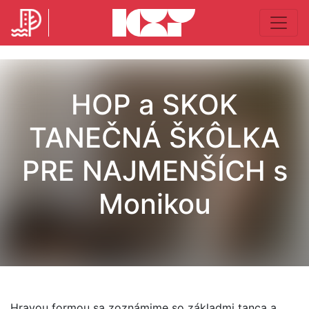
HOP a SKOK
TANEČNÁ ŠKÔLKA
PRE NAJMENŠÍCH s
Monikou
Hravou formou sa zoznámime so základmi tanca a