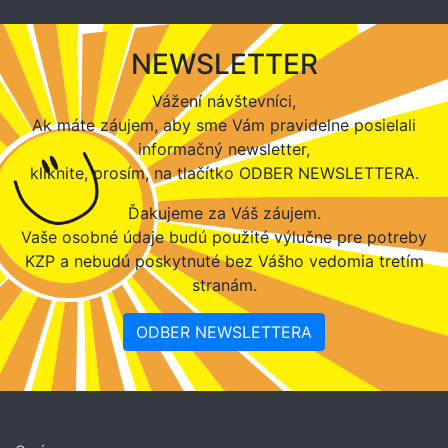
NEWSLETTER
Vážení návštevníci,
Ak máte záujem, aby sme Vám pravidelne posielali
informačný newsletter,
kliknite, prosím, na tlačítko ODBER NEWSLETTERA.
Ďakujeme za Váš záujem.
Vaše osobné údaje budú použité výlučne pre potreby
KZP a nebudú poskytnuté bez Vášho vedomia tretím
stranám.
ODBER NEWSLETTERA