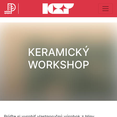
KERAMICKÝ
WORKSHOP
Príďte si vyrobiť vlastnoručný výrobok z hliny.