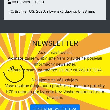
08.08.2026 | 15:00
r. C. Brunker, US, 2026, slovenský dabing, U, 88 min.
NEWSLETTER
Vážení návštevníci,
Ak máte záujem, aby sme Vám pravidelne posielali
informačný newsletter,
kliknite, prosím, na tlačítko ODBER NEWSLETTERA.
Ďakujeme za Váš záujem.
Vaše osobné údaje budú použité výlučne pre potreby
KZP a nebudú poskytnuté bez Vášho vedomia tretím
stranám.
ODBER NEWSLETTERA