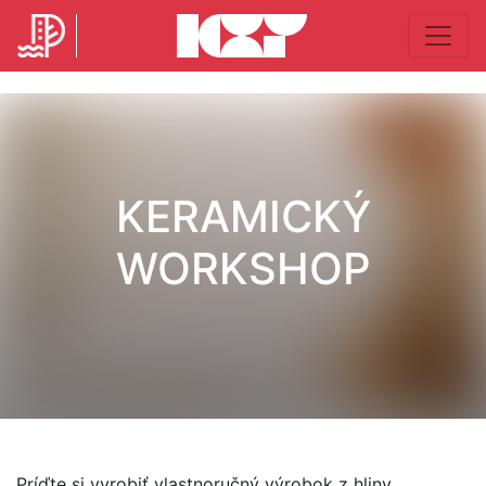
KERAMICKÝ
WORKSHOP
Príďte si vyrobiť vlastnoručný výrobok z hliny.