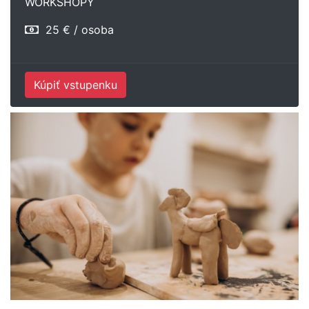
WORKSHOPY
25 € / osoba
Kúpiť vstupenku