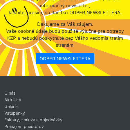
informačný newsletter,
kliknite, prosím, na tlačítko ODBER NEWSLETTERA.
Ďakujeme za Váš záujem.
Vaše osobné údaje budú použité výlučne pre potreby
KZP a nebudú poskytnuté bez Vášho vedomia tretím
stranám.
ODBER NEWSLETTERA
O nás
Aktuality
Galéria
Vstupenky
Faktúry, zmluvy a objednávky
Prenájom priestorov