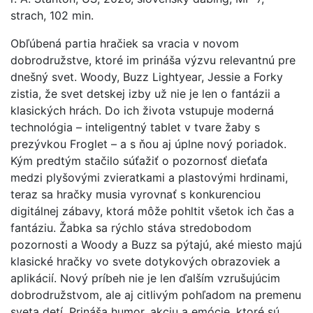
strach, 102 min.
Obľúbená partia hračiek sa vracia v novom
dobrodružstve, ktoré im prináša výzvu relevantnú pre
dnešný svet. Woody, Buzz Lightyear, Jessie a Forky
zistia, že svet detskej izby už nie je len o fantázii a
klasických hrách. Do ich života vstupuje moderná
technológia – inteligentný tablet v tvare žaby s
prezývkou Froglet – a s ňou aj úplne nový poriadok.
Kým predtým stačilo súťažiť o pozornosť dieťaťa
medzi plyšovými zvieratkami a plastovými hrdinami,
teraz sa hračky musia vyrovnať s konkurenciou
digitálnej zábavy, ktorá môže pohltit všetok ich čas a
fantáziu. Žabka sa rýchlo stáva stredobodom
pozornosti a Woody a Buzz sa pýtajú, aké miesto majú
klasické hračky vo svete dotykových obrazoviek a
aplikácií. Nový príbeh nie je len ďalším vzrušujúcim
dobrodružstvom, ale aj citlivým pohľadom na premenu
sveta detí. Prináša humor, akciu a emócie, ktoré sú