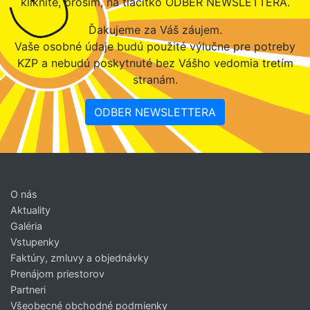
kliknite, prosím, na tlačítko ODBER NEWSLETTERA.
Ďakujeme za Váš záujem.
Vaše osobné údaje budú použité výlučne pre potreby
KZP a nebudú poskytnuté bez Vášho vedomia tretím
stranám.
ODBER NEWSLETTERA
O nás
Aktuality
Galéria
Vstupenky
Faktúry, zmluvy a objednávky
Prenájom priestorov
Partneri
Všeobecné obchodné podmienky