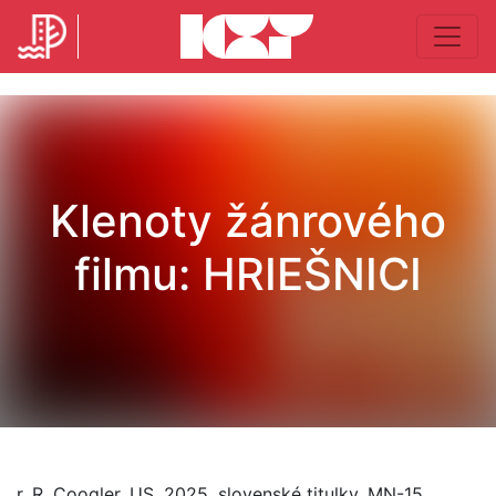
Klenoty žánrového
filmu: HRIEŠNICI
r. R. Coogler, US, 2025, slovenské titulky, MN-15,