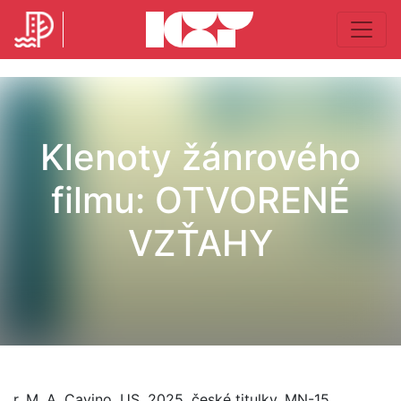
Klenoty žánrového
filmu: OTVORENÉ
VZŤAHY
r. M. A. Cavino, US, 2025, české titulky, MN-15,