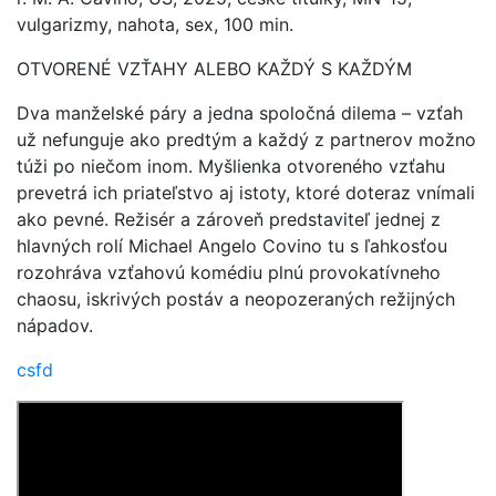
vulgarizmy, nahota, sex, 100 min.
OTVORENÉ VZŤAHY ALEBO KAŽDÝ S KAŽDÝM
Dva manželské páry a jedna spoločná dilema – vzťah
už nefunguje ako predtým a každý z partnerov možno
túži po niečom inom. Myšlienka otvoreného vzťahu
prevetrá ich priateľstvo aj istoty, ktoré doteraz vnímali
ako pevné. Režisér a zároveň predstaviteľ jednej z
hlavných rolí Michael Angelo Covino tu s ľahkosťou
rozohráva vzťahovú komédiu plnú provokatívneho
chaosu, iskrivých postáv a neopozeraných režijných
nápadov.
csfd