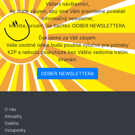
Vážení návštevníci,
Ak máte záujem, aby sme Vám pravidelne posielali
informačný newsletter,
kliknite, prosím, na tlačítko ODBER NEWSLETTERA.
Ďakujeme za Váš záujem.
Vaše osobné údaje budú použité výlučne pre potreby
KZP a nebudú poskytnuté bez Vášho vedomia tretím
stranám.
ODBER NEWSLETTERA
O nás
Aktuality
Galéria
Vstupenky