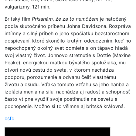
vulgarizmy, 121 min.
Britský film
Prisahám, že za to nemôžem
je natočený
podľa skutočného príbehu Johna Davidsona. Rozpráva
intímny a silný príbeh o jeho spočiatku bezstarostnom
dospievaní, ktoré skončilo krutým odcudzením, keď ho
nepochopený okolný svet odmieta a on tápavo hľadá
svoj vlastný život. Johnovo stretnutie s Dottie (Maxine
Peake), energickou matkou bývalého spolužiaka, mu
otvorí novú cestu do sveta, v ktorom nachádza
podporu, porozumenie a odvahu čeliť vlastnému
životu a osudu. Vďaka tomuto vzťahu sa jeho hanba a
izolácia menia na silu, nachádza aj radosť a schopnosť
často vtipne využiť svoje postihnutie na osvetu a
pochopenie. Možno si to všimne aj britská kráľovná.
csfd