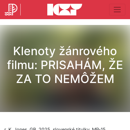
Klenoty žánrového
filmu: PRISAHÁM, ŽE
ZA TO NEMÔŽEM
r. K. Jones, GB, 2025, slovenské titulky, MP-15,