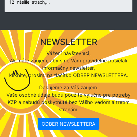
12, násilie, strach,…
NEWSLETTER
Vážení návštevníci,
Ak máte záujem, aby sme Vám pravidelne posielali
informačný newsletter,
kliknite, prosím, na tlačítko ODBER NEWSLETTERA.
Ďakujeme za Váš záujem.
Vaše osobné údaje budú použité výlučne pre potreby
KZP a nebudú poskytnuté bez Vášho vedomia tretím
stranám.
ODBER NEWSLETTERA