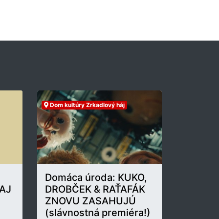
Dom kultúry Zrkadlový háj
Domáca úroda: KUKO,
AJ
DROBČEK & RAŤAFÁK
ZNOVU ZASAHUJÚ
(slávnostná premiéra!)