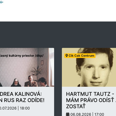
asný kultúrny priestor /dkp/
Cik Cak Centrum
DREA KALINOVÁ:
HARTMUT TAUTZ -
N RUS RAZ ODÍDE!
MÁM PRÁVO ODÍSŤ 
ZOSTAŤ
.07.2026 | 18:00
06.08.2026 | 17:00