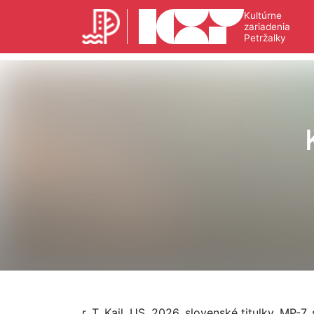
Kultúrne
zariadenia
Petržalky
r. T. Kail, US, 2026, slovenské titulky, MP-7,