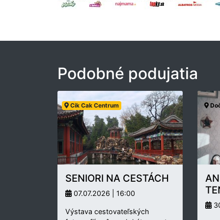
Podobné podujatia
Cik Cak Centrum
Doč
SENIORI NA CESTÁCH
AN
TE
07.07.2026 | 16:00
30
Výstava cestovateľských