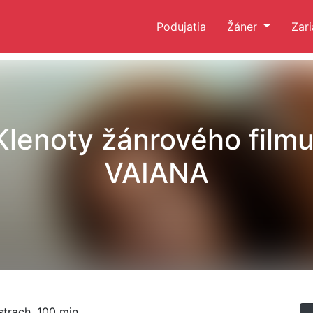
Podujatia
Žáner
Zar
Klenoty žánrového filmu
VAIANA
 strach, 100 min.