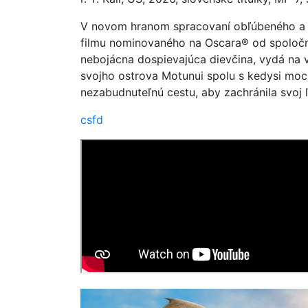
V novom hranom spracovaní obľúbeného a
filmu nominovaného na Oscara® od spoločno
nebojácna dospievajúca dievčina, vydá na 
svojho ostrova Motunui spolu s kedysi m
nezabudnuteľnú cestu, aby zachránila svoj 
csfd