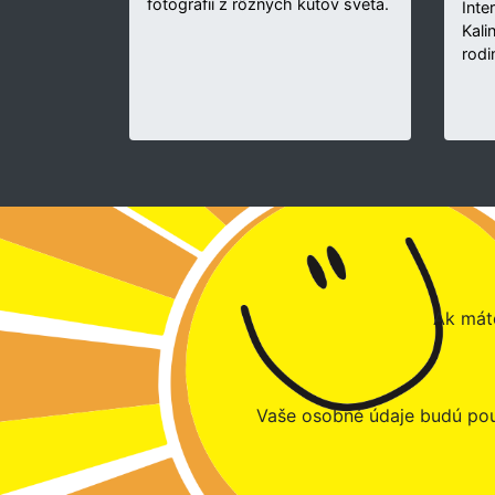
fotografií z rôznych kútov sveta.
Inte
Kali
rodi
Ak máte
Vaše osobné údaje budú pou