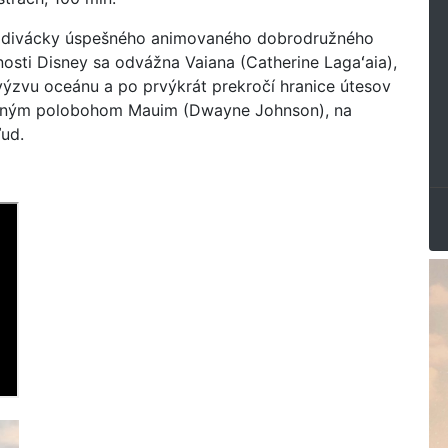
 divácky úspešného animovaného dobrodružného
sti Disney sa odvážna Vaiana (Catherine Lagaʻaia),
výzvu oceánu a po prvýkrát prekročí hranice útesov
ocným polobohom Mauim (Dwayne Johnson), na
ľud.