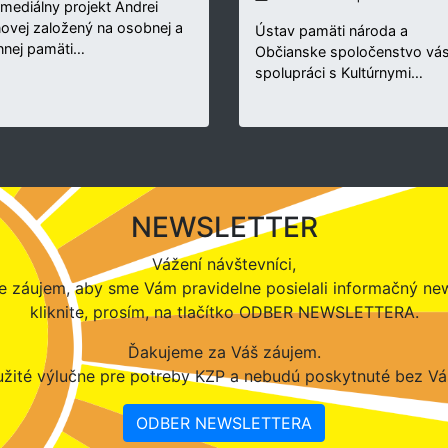
rmediálny projekt Andrei
novej založený na osobnej a
Ústav pamäti národa a
nnej pamäti…
Občianske spoločenstvo vás
spolupráci s Kultúrnymi…
NEWSLETTER
Vážení návštevníci,
 záujem, aby sme Vám pravidelne posielali informačný new
kliknite, prosím, na tlačítko ODBER NEWSLETTERA.
Ďakujeme za Váš záujem.
žité výlučne pre potreby KZP a nebudú poskytnuté bez Vá
ODBER NEWSLETTERA