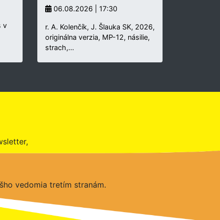
06.08.2026 | 17:30
 v
r. A. Kolenčík, J. Šlauka SK, 2026,
originálna verzia, MP-12, násilie,
strach,…
sletter,
šho vedomia tretím stranám.