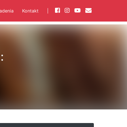
iadenia
Kontakt
|
: