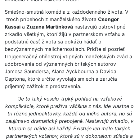
Smiešno-smutná komédia z každodenného života. V
troch príbehoch z manželského života
Csongor
Kassai
a
Zuzana Martinková
nastavujú ostrovtipné
zrkadlo všetkým, ktorí žijú v partnerskom vzťahu a
podstatnú časť života sa dokážu hádať o
bezvýznamných malichernostiach. Príďte si pozrieť
trojgeneračný ohňostroj vtipných manželských zvád a
udobrovania od významných britských autorov
Jamesa Saundersa, Alana Ayckbourna a Davida
Captona, ktoré určite vyvolajú smiech a zaručia
príjemný zážitok z predstavenia.
"Je to taký veselo-trpký pohľad na vzťahové
komplikácie, ktoré prežíva väčšina z nás. Ide vlastne o
tri rôzne jednoaktovky, každá od iného autora, no sú
zaujímavo dramatický prepojené. Nastavujú zrkadlo, v
ktorom sa nájde asi každý. Existuje len málo takých
partnerských vzťahov, ktoré sú v dokonalom súlade a