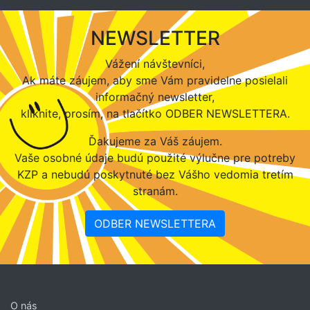
NEWSLETTER
Vážení návštevníci,
Ak máte záujem, aby sme Vám pravidelne posielali
informačný newsletter,
kliknite, prosím, na tlačítko ODBER NEWSLETTERA.
Ďakujeme za Váš záujem.
Vaše osobné údaje budú použité výlučne pre potreby
KZP a nebudú poskytnuté bez Vášho vedomia tretím
stranám.
ODBER NEWSLETTERA
O nás