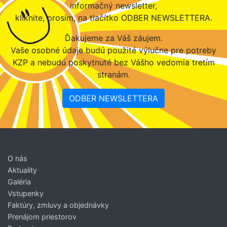
informačný newsletter,
kliknite, prosím, na tlačítko ODBER NEWSLETTERA.
Ďakujeme za Váš záujem.
Vaše osobné údaje budú použité výlučne pre potreby
KZP a nebudú poskytnuté bez Vášho vedomia tretím
stranám.
ODBER NEWSLETTERA
O nás
Aktuality
Galéria
Vstupenky
Faktúry, zmluvy a objednávky
Prenájom priestorov