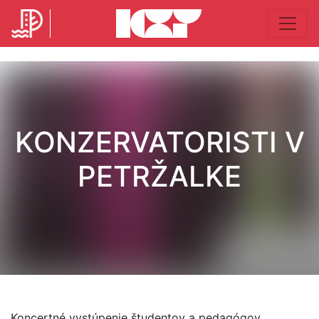
KONZERVATORISTI V
PETRŽALKE
Koncertné vystúpenie študentov a pedagógov