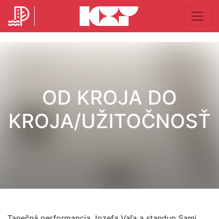
OD KROJA DO
KROJA/UŽITOČNOSŤ
Tanečná performancia Jozefa Vaľa a standup Sami