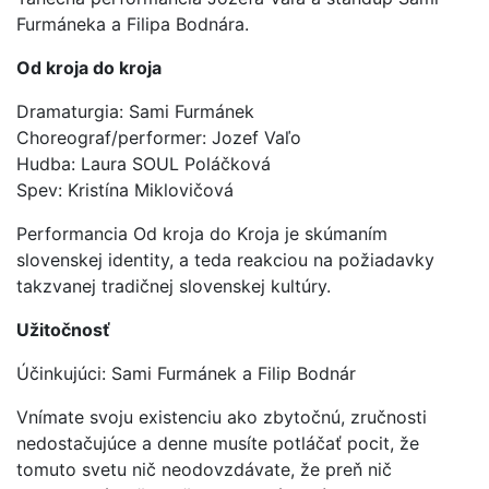
Furmáneka a Filipa Bodnára.
Od kroja do kroja
Dramaturgia: Sami Furmánek
Choreograf/performer: Jozef Vaľo
Hudba: Laura SOUL Poláčková
Spev: Kristína Miklovičová
Performancia Od kroja do Kroja je skúmaním
slovenskej identity, a teda reakciou na požiadavky
takzvanej tradičnej slovenskej kultúry.
Užitočnosť
Účinkujúci: Sami Furmánek a Filip Bodnár
Vnímate svoju existenciu ako zbytočnú, zručnosti
nedostačujúce a denne musíte potláčať pocit, že
tomuto svetu nič neodovzdávate, že preň nič