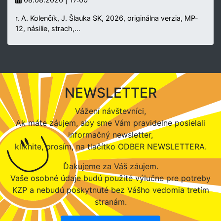
r. A. Kolenčík, J. Šlauka SK, 2026, originálna verzia, MP-
12, násilie, strach,…
NEWSLETTER
Vážení návštevníci,
Ak máte záujem, aby sme Vám pravidelne posielali
informačný newsletter,
kliknite, prosím, na tlačítko ODBER NEWSLETTERA.
Ďakujeme za Váš záujem.
Vaše osobné údaje budú použité výlučne pre potreby
KZP a nebudú poskytnuté bez Vášho vedomia tretím
stranám.