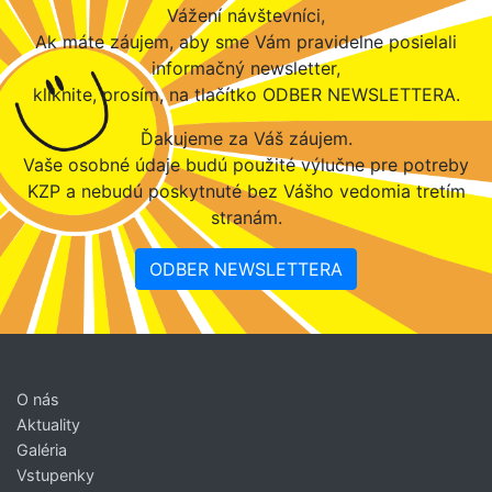
Vážení návštevníci,
Ak máte záujem, aby sme Vám pravidelne posielali
informačný newsletter,
kliknite, prosím, na tlačítko ODBER NEWSLETTERA.
Ďakujeme za Váš záujem.
Vaše osobné údaje budú použité výlučne pre potreby
KZP a nebudú poskytnuté bez Vášho vedomia tretím
stranám.
ODBER NEWSLETTERA
O nás
Aktuality
Galéria
Vstupenky