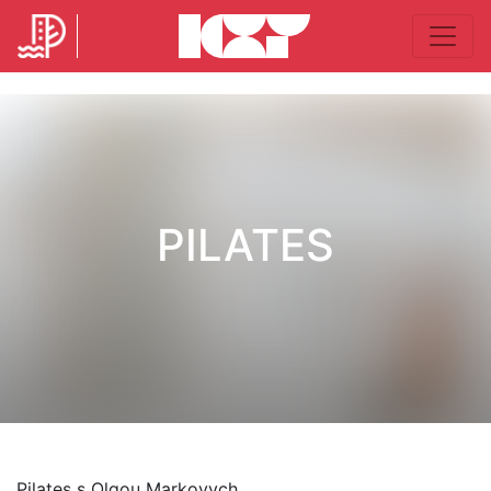
PILATES
Pilates s Olgou Markovych