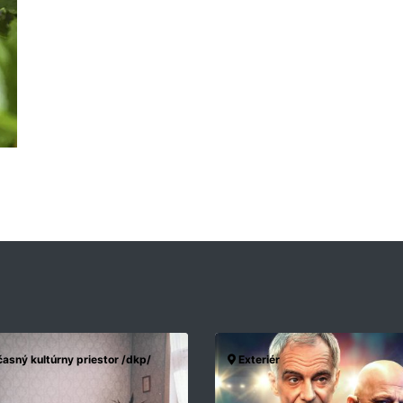
asný kultúrny priestor /dkp/
Exteriér