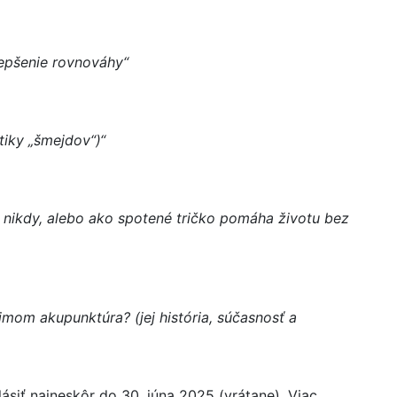
epšenie rovnováhy“
tiky „šmejdov“)“
 nikdy, alebo ako spotené tričko pomáha životu bez
jmom akupunktúra? (jej história, súčasnosť a
siť najneskôr do 30. júna 2025 (vrátane). Viac