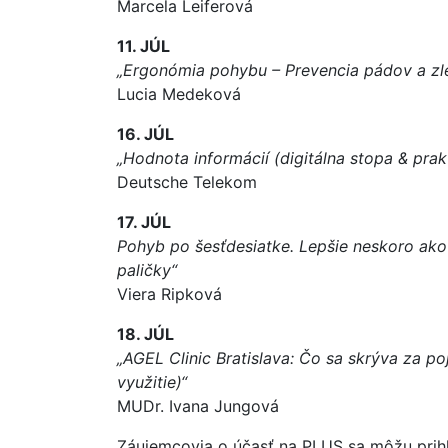
Marcela Leiferová
11. JÚL
„Ergonómia pohybu – Prevencia pádov a zl
Lucia Medeková
16. JÚL
„Hodnota informácií (digitálna stopa & prak
Deutsche Telekom
17. JÚL
Pohyb po šesťdesiatke. Lepšie neskoro ako
paličky“
Viera Ripková
18. JÚL
„AGEL Clinic Bratislava: Čo sa skrýva za po
využitie)“
MUDr. Ivana Jungová
Záujemcovia o účasť na PLUS sa môžu prihlá