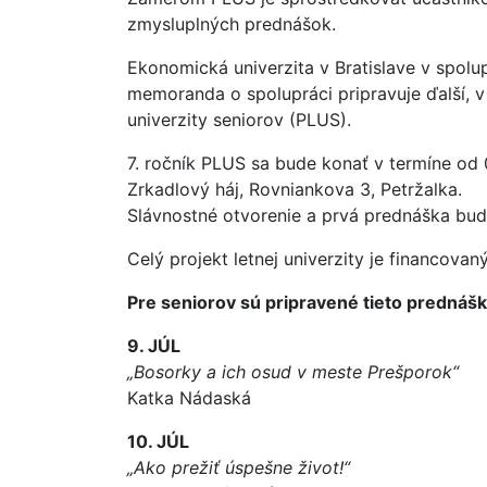
zmysluplných prednášok.
Ekonomická univerzita v Bratislave v spolu
memoranda o spolupráci pripravuje ďalší, v p
univerzity seniorov (PLUS).
7. ročník PLUS sa bude konať v termíne od 
Zrkadlový háj, Rovniankova 3, Petržalka.
Slávnostné otvorenie a prvá prednáška bude 
Celý projekt letnej univerzity je financova
Pre seniorov sú pripravené tieto prednášk
9. JÚL
„Bosorky a ich osud v meste Prešporok“
Katka Nádaská
10. JÚL
„Ako prežiť úspešne život!“