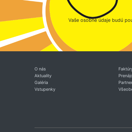
Vaše osobné údaje budú pou
O nás
Faktúr
Aktuality
Prenáj
Galéria
Partner
Vstupenky
Všeob