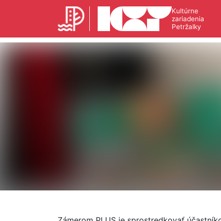
Kultúrne
zariadenia
Petržalky
Zámerom PLUS je sprostredkovať účastník