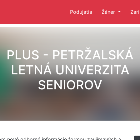
Podujatia
Žáner
Zar
PLUS - PETRŽALSKÁ
LETNÁ UNIVERZITA
SENIOROV
om nové odborné informácie formou zaujímavých a