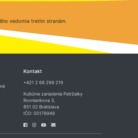
šho vedomia tretím stranám.
Kontakt
+421 2 68 299 219
dné
Kultúrne zariadenia Petržalky
Rovniankova 3,
851 02 Bratislava
IČO: 00179949