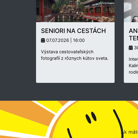
SENIORI NA CESTÁCH
AN
TE
07.07.2026 | 16:00
30
Výstava cestovateľských
fotografií z rôznych kútov sveta.
Inte
Kali
rodi
Ak máte