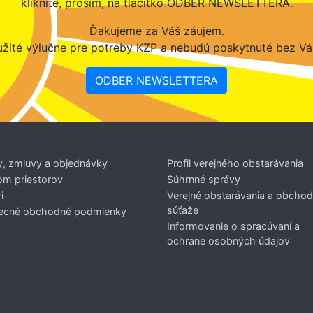
kliknite, prosím, na tlačítko ODBER NEWSLETTERA.
Ďakujeme za Váš záujem.
žité výlučne pre potreby KZP a nebudú poskytnuté bez Vá
ODBER NEWSLETTERA
y, zmluvy a objednávky
Profil verejného obstarávania
om priestorov
Súhrnné správy
i
Verejné obstarávania a obcho
súťaže
ecné obchodné podmienky
Informovanie o spracúvaní a
ochrane osobných údajov