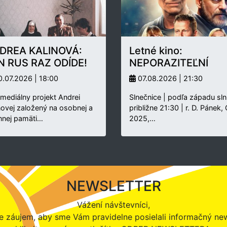
DREA KALINOVÁ:
Letné kino:
N RUS RAZ ODÍDE!
NEPORAZITEĽNÍ
.07.2026 | 18:00
07.08.2026 | 21:30
rmediálny projekt Andrei
Slnečnice | podľa západu sln
novej založený na osobnej a
približne 21:30 | r. D. Pánek,
nnej pamäti…
2025,…
NEWSLETTER
Vážení návštevníci,
 záujem, aby sme Vám pravidelne posielali informačný new