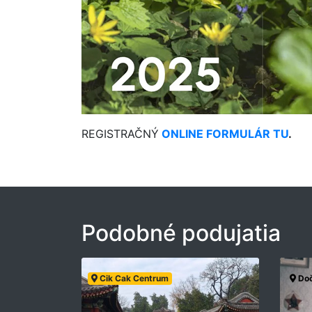
REGISTRAČNÝ
ONLINE FORMULÁR TU
.
Podobné podujatia
Cik Cak Centrum
Doč