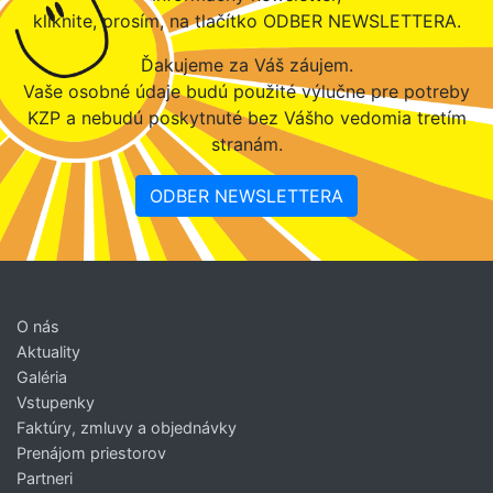
kliknite, prosím, na tlačítko ODBER NEWSLETTERA.
Ďakujeme za Váš záujem.
Vaše osobné údaje budú použité výlučne pre potreby
KZP a nebudú poskytnuté bez Vášho vedomia tretím
stranám.
ODBER NEWSLETTERA
O nás
Aktuality
Galéria
Vstupenky
Faktúry, zmluvy a objednávky
Prenájom priestorov
Partneri